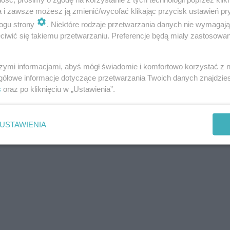
a i zawsze możesz ją zmienić/wycofać klikając przycisk ustawień pr
ogu strony
. Niektóre rodzaje przetwarzania danych nie wymagaj
iwić się takiemu przetwarzaniu. Preferencje będą miały zastosowania
szymi informacjami, abyś mógł świadomie i komfortowo korzystać z
gółowe informacje dotyczące przetwarzania Twoich danych znajdzi
s
oraz po kliknięciu w „Ustawienia”.
USTAWIENIA