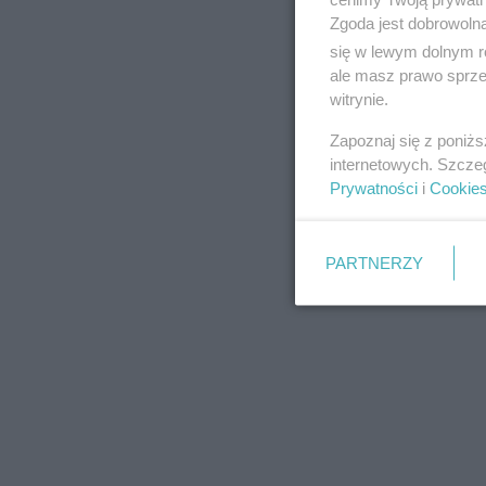
Zgoda jest dobrowoln
się w lewym dolnym r
ale masz prawo sprzec
witrynie.
REKLAMA
Zapoznaj się z poniż
internetowych. Szcze
Prywatności
i
Cookie
PARTNERZY