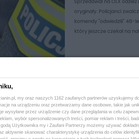
Sprzedawał na OLX odzież i
oryginały. Policjanci zwal
komendy "odwiedzili" 46-le
który jeszcze czekał na n
niku,
zianin.pl, my oraz naszych 1162 zaufanych partnerów uzyskujemy do
cje na urządzeniu oraz przetwarzamy dane osobowe, takie jak unika
je wysyłane przez urządzenie czy dane przeglądania w celu zapewn
klam, wybór spersonalizowanych treści, pomiar reklam i treści, bad
 zgodą Użytkownika my i Zaufani Partnerzy możemy używać dokład
az aktywnie skanować charakterystykę urządzenia do celów identyfi
ść, prosimy o zgodę na korzystanie z tych technologii poprzez klikn