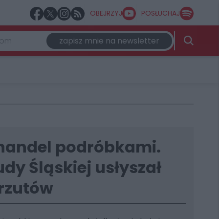
OBEJRZYJ
POSŁUCHAJ
zapisz mnie na newsletter
handel podróbkami.
udy Śląskiej usłyszał
arzutów