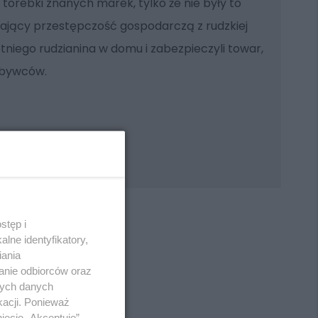
 torebki znanych marek, tylko że nie były to
czający przestępczość gospodarczą z rudzkiej
tniego rudzianina w domu i zabezpieczyli towar,
abywców.
stęp i
lne identyfikatory,
iania
anie odbiorców oraz
REKLAMA
nych danych
kacji. Ponieważ
ięcie „Akceptuję”.