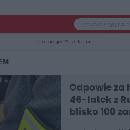
Informacje
112
Sport
Kultura
EM
Odpowie za 
46-latek z R
blisko 100 z