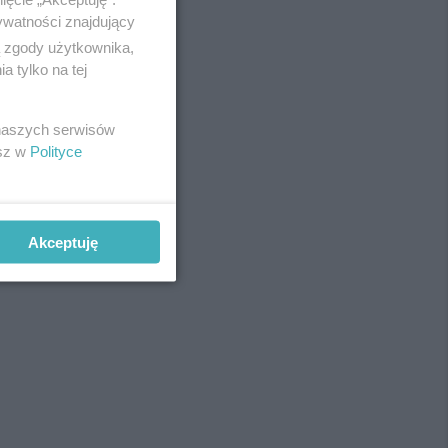
ywatności znajdujący
ą zgody użytkownika,
 tylko na tej
REKLAMA
 naszych serwisów
esz w
Polityce
Akceptuję