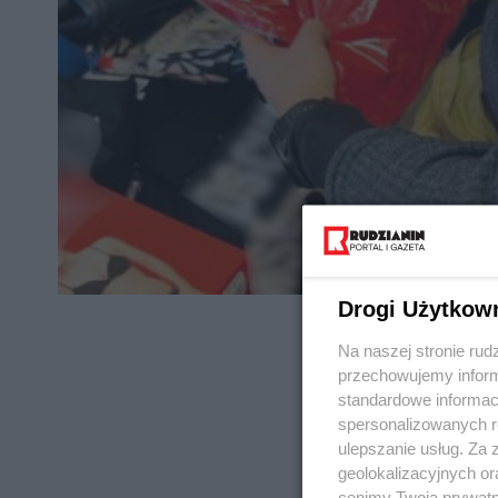
Drogi Użytkow
Na naszej stronie rud
przechowujemy informa
standardowe informac
spersonalizowanych re
REKLAMA
ulepszanie usług. Za
geolokalizacyjnych or
cenimy Twoją prywatno