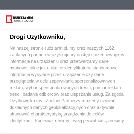
Drogi Użytkowniku,
Na naszej stronie rudzianin.pl, my oraz naszych 1162
Wydawca mediów
lokalnych
zaufanych partnerów uzyskujemy dostęp i przechowujemy
informacje na urządzeniu oraz przetwarzamy dane
osobowe, takie jak unikalne identyfikatory, standardowe
informacje wysyłane przez urządzenie czy dane
przeglądania w celu zapewniania spersonalizowanych
reklam, wybór spersonalizowanych treści, pomiar reklam i
Nie zapomnij
treści, badanie odbiorców oraz ulepszanie usług. Za zgodą
zapoznać się z:
polityką prywatności
regulamin korzystania z portali
Użytkownika my i Zaufani Partnerzy możemy używać
Twoje
miasto
Skontaktuj się
z nami
dokładnych danych geolokalizacyjnych oraz aktywnie
Piekary Śląskie
Kontakt
skanować charakterystykę urządzenia do celów
Chorzów
Wydawca
identyfikacji. Ponieważ cenimy Twoją prywatność, prosimy
Tarnowskie Góry
Redakcja
Ruda Śląska
Newsletter
o zgodę na korzystanie z tych technologii poprzez
Świętochłowice
Reklama
kliknięcie „Akceptuję”. Zgoda jest dobrowolna i zawsze