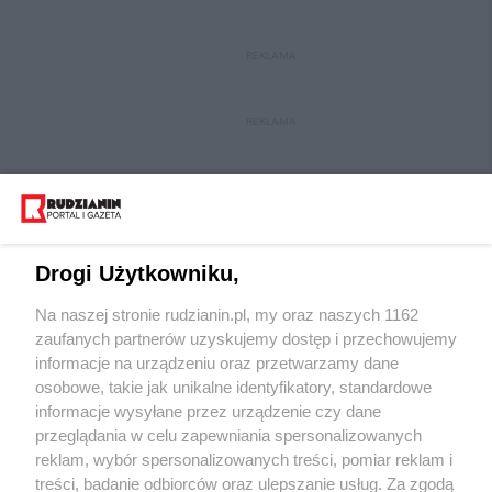
REKLAMA
REKLAMA
Drogi Użytkowniku,
Na naszej stronie rudzianin.pl, my oraz naszych 1162
Wydawca mediów
lokalnych
zaufanych partnerów uzyskujemy dostęp i przechowujemy
informacje na urządzeniu oraz przetwarzamy dane
osobowe, takie jak unikalne identyfikatory, standardowe
informacje wysyłane przez urządzenie czy dane
przeglądania w celu zapewniania spersonalizowanych
reklam, wybór spersonalizowanych treści, pomiar reklam i
Nie zapomnij
treści, badanie odbiorców oraz ulepszanie usług. Za zgodą