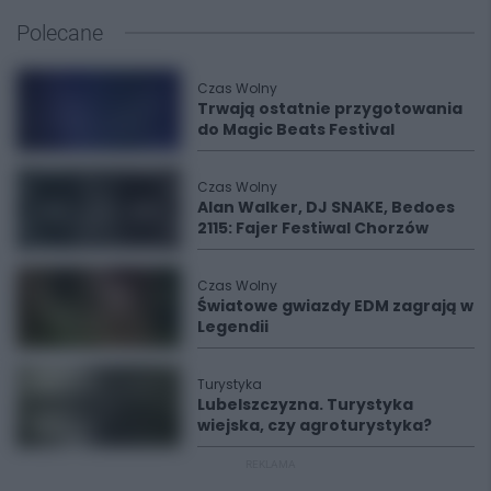
Polecane
Czas Wolny
Trwają ostatnie przygotowania
do Magic Beats Festival
Czas Wolny
Alan Walker, DJ SNAKE, Bedoes
2115: Fajer Festiwal Chorzów
Czas Wolny
Światowe gwiazdy EDM zagrają w
Legendii
Turystyka
Lubelszczyzna. Turystyka
wiejska, czy agroturystyka?
REKLAMA