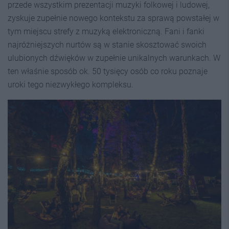
przede wszystkim prezentacji muzyki folkowej i ludowej,
zyskuje zupełnie nowego kontekstu za sprawą powstałej w
tym miejscu strefy z muzyką elektroniczną. Fani i fanki
najróżniejszych nurtów są w stanie skosztować swoich
ulubionych dźwięków w zupełnie unikalnych warunkach. W
ten właśnie sposób ok. 50 tysięcy osób co roku poznaje
uroki tego niezwykłego kompleksu.