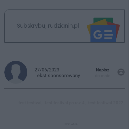
Subskrybuj rudzianin.pl
27/06/2023
Napisz
Tekst
sponsorowany
do mnie
fest festival,
fest festival po raz 4,
fest festiwal 2022,
REKLAMA