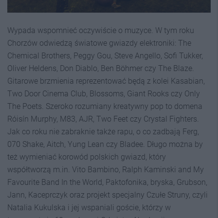
Wypada wspomnieć oczywiście o muzyce. W tym roku
Chorzów odwiedzą światowe gwiazdy elektroniki: The
Chemical Brothers, Peggy Gou, Steve Angello, Sofi Tukker,
Oliver Heldens, Don Diablo, Ben Böhmer czy The Blaze.
Gitarowe brzmienia reprezentować będą z kolei Kasabian,
Two Door Cinema Club, Blossoms, Giant Rooks czy Only
The Poets. Szeroko rozumiany kreatywny pop to domena
Róisín Murphy, M83, AJR, Two Feet czy Crystal Fighters.
Jak co roku nie zabraknie także rapu, o co zadbają Ferg,
070 Shake, Aitch, Yung Lean czy Bladee. Długo można by
też wymieniać korowód polskich gwiazd, który
współtworzą m.in. Vito Bambino, Ralph Kaminski and My
Favourite Band In the World, Paktofonika, bryska, Grubson,
Jann, Kaceprczyk oraz projekt specjalny Czułe Struny, czyli
Natalia Kukulska i jej wspaniali goście, którzy w