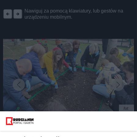
REKLAMA
Nawiguj za pomocą klawiatury, lub gestów na
urządzeniu mobilnym.
fot:
Symboliczne żonkile przypomną o chorych i