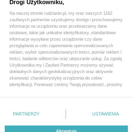
cierpiących. W Rudzie Śląskiej wyrosną "Pola
Drogi Użytkowniku,
Nadziei"
Na naszej stronie rudzianin.pl, my oraz naszych 1162
Wydawca mediów
lokalnych
zaufanych partnerów uzyskujemy dostęp i przechowujemy
informacje na urządzeniu oraz przetwarzamy dane
osobowe, takie jak unikalne identyfikatory, standardowe
informacje wysyłane przez urządzenie czy dane
przeglądania w celu zapewniania spersonalizowanych
3 / 4
reklam, wybór spersonalizowanych treści, pomiar reklam i
Nie zapomnij
treści, badanie odbiorców oraz ulepszanie usług. Za zgodą
zapoznać się z:
polityką prywatności
regulamin korzystania z portali
Zonkil3
Użytkownika my i Zaufani Partnerzy możemy używać
Twoje
miasto
Skontakuj się
z nami
dokładnych danych geolokalizacyjnych oraz aktywnie
Piekary Śląskie
Kontakt
skanować charakterystykę urządzenia do celów
Chorzów
Wydawca
identyfikacji. Ponieważ cenimy Twoją prywatność, prosimy
Tarnowskie Góry
Redakcja
Ruda Śląska
Newsletter
o zgodę na korzystanie z tych technologii poprzez
Świętochłowice
Reklama
kliknięcie „Akceptuję”. Zgoda jest dobrowolna i zawsze
Tychy
możesz ją zmienić/wycofać klikając przycisk ustawień
Bytom
Katowice
prywatności znajdujący się w lewym dolnym rogu strony
REKLAMA
PARTNERZY
USTAWIENIA
Gliwice
. Niektóre rodzaje przetwarzania danych nie wymagają
Zabrze
Zagłębie
zgody użytkownika, ale masz prawo sprzeciwić się
takiemu przetwarzaniu. Preferencje będą miały
Akceptuję