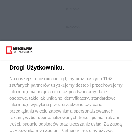
REKLAMA
REKLAMA
Drogi Użytkowniku,
Na naszej stronie rudzianin.pl, my oraz naszych 1162
Wydawca mediów
lokalnych
zaufanych partnerów uzyskujemy dostęp i przechowujemy
informacje na urządzeniu oraz przetwarzamy dane
osobowe, takie jak unikalne identyfikatory, standardowe
informacje wysyłane przez urządzenie czy dane
przeglądania w celu zapewniania spersonalizowanych
reklam, wybór spersonalizowanych treści, pomiar reklam i
Nie zapomnij
treści, badanie odbiorców oraz ulepszanie usług. Za zgodą
zapoznać się z:
polityką prywatności
regulamin korzystania z portali
Użytkownika my i Zaufani Partnerzy możemy używać