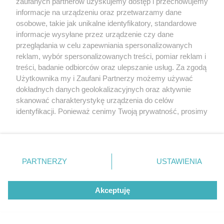
zaufanych partnerów uzyskujemy dostęp i przechowujemy
Gliwice z rabatami do 70%. Salon optyczny
Katowice
informacje na urządzeniu oraz przetwarzamy dane
OUTLY już otwarty
Gliwice
Zabrze
osobowe, takie jak unikalne identyfikatory, standardowe
Zagłębie
informacje wysyłane przez urządzenie czy dane
przeglądania w celu zapewniania spersonalizowanych
reklam, wybór spersonalizowanych treści, pomiar reklam i
treści, badanie odbiorców oraz ulepszanie usług. Za zgodą
4 / 6
Użytkownika my i Zaufani Partnerzy możemy używać
dokładnych danych geolokalizacyjnych oraz aktywnie
GLI OUTLY 6
skanować charakterystykę urządzenia do celów
identyfikacji. Ponieważ cenimy Twoją prywatność, prosimy
o zgodę na korzystanie z tych technologii poprzez
kliknięcie „Akceptuję”. Zgoda jest dobrowolna i zawsze
możesz ją zmienić/wycofać klikając przycisk ustawień
prywatności znajdujący się w lewym dolnym rogu strony
REKLAMA
PARTNERZY
USTAWIENIA
. Niektóre rodzaje przetwarzania danych nie wymagają
zgody użytkownika, ale masz prawo sprzeciwić się
takiemu przetwarzaniu. Preferencje będą miały
Akceptuję
zastosowania tylko na tej witrynie.
Zapoznaj się z poniższymi informacjami, abyś mógł