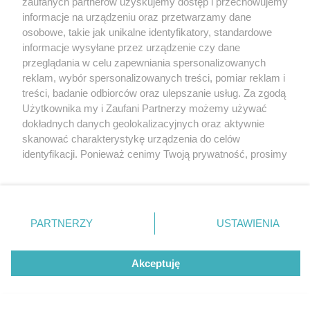
zaufanych partnerów uzyskujemy dostęp i przechowujemy
Gliwice z rabatami do 70%. Salon optyczny
Katowice
informacje na urządzeniu oraz przetwarzamy dane
OUTLY już otwarty
Gliwice
Zabrze
osobowe, takie jak unikalne identyfikatory, standardowe
Zagłębie
informacje wysyłane przez urządzenie czy dane
przeglądania w celu zapewniania spersonalizowanych
reklam, wybór spersonalizowanych treści, pomiar reklam i
treści, badanie odbiorców oraz ulepszanie usług. Za zgodą
3 / 6
Użytkownika my i Zaufani Partnerzy możemy używać
dokładnych danych geolokalizacyjnych oraz aktywnie
GLI OUTLY 5
skanować charakterystykę urządzenia do celów
identyfikacji. Ponieważ cenimy Twoją prywatność, prosimy
o zgodę na korzystanie z tych technologii poprzez
kliknięcie „Akceptuję”. Zgoda jest dobrowolna i zawsze
możesz ją zmienić/wycofać klikając przycisk ustawień
prywatności znajdujący się w lewym dolnym rogu strony
REKLAMA
PARTNERZY
USTAWIENIA
. Niektóre rodzaje przetwarzania danych nie wymagają
zgody użytkownika, ale masz prawo sprzeciwić się
takiemu przetwarzaniu. Preferencje będą miały
Akceptuję
zastosowania tylko na tej witrynie.
Zapoznaj się z poniższymi informacjami, abyś mógł