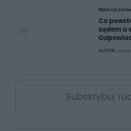
Może Cię zainte
Co powsta
sądem a s
Odpowia
AUTOR:
Jacek
Subskrybuj rud