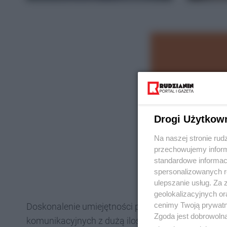
Drogi Użytkow
Na naszej stronie rud
przechowujemy informa
standardowe informac
spersonalizowanych re
ulepszanie usług. Za
geolokalizacyjnych or
cenimy Twoją prywatno
Doskonalenie umiejętności prowadzenia działań
Zgoda jest dobrowoln
komunikacyjnych z dużą ilością osób poszkodowan