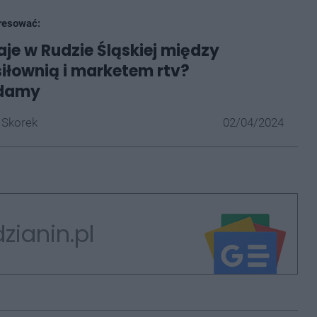
resować:
je w Rudzie Śląskiej między
iłownią i marketem rtv?
damy
 Skorek
02/04/2024
zianin.pl