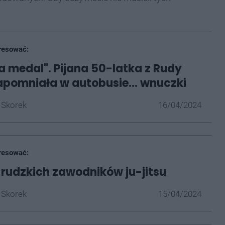
resować:
a medal". Pijana 50-latka z Rudy
zapomniała w autobusie... wnuczki
 Skorek
16/04/2024
resować:
 rudzkich zawodników ju-jitsu
 Skorek
15/04/2024