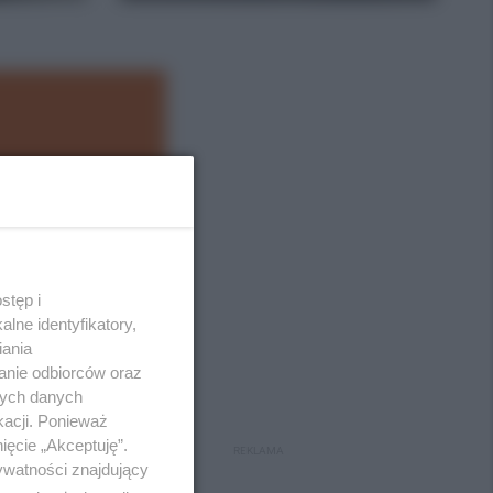
stęp i
lne identyfikatory,
iania
anie odbiorców oraz
nych danych
kacji. Ponieważ
ięcie „Akceptuję”.
REKLAMA
ywatności znajdujący