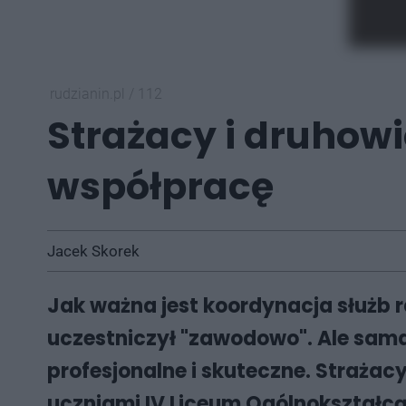
rudzianin.pl
/
112
Strażacy i druhowi
współpracę
Jacek Skorek
Jak ważna jest koordynacja służb
uczestniczył "zawodowo". Ale sama
profesjonalne i skuteczne. Strażacy
uczniami IV Liceum Ogólnokształ