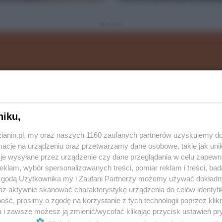
REKLAMA
niku,
zianin.pl, my oraz naszych 1160 zaufanych partnerów uzyskujemy do
cje na urządzeniu oraz przetwarzamy dane osobowe, takie jak unika
je wysyłane przez urządzenie czy dane przeglądania w celu zapewn
klam, wybór spersonalizowanych treści, pomiar reklam i treści, bad
 zgodą Użytkownika my i Zaufani Partnerzy możemy używać dokład
az aktywnie skanować charakterystykę urządzenia do celów identyfi
ść, prosimy o zgodę na korzystanie z tych technologii poprzez klikn
 ratowniczo-gaśniczych podczas wypadków
a i zawsze możesz ją zmienić/wycofać klikając przycisk ustawień pr
ych, a także sprawdzenie mobilności i umiejętności