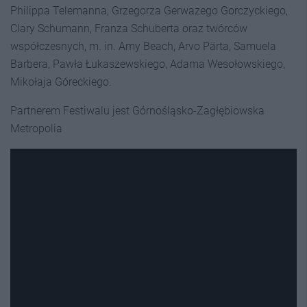
Philippa Telemanna, Grzegorza Gerwazego Gorczyckiego,
Clary Schumann, Franza Schuberta oraz twórców
współczesnych, m. in. Amy Beach, Arvo Pärta, Samuela
Barbera, Pawła Łukaszewskiego, Adama Wesołowskiego,
Mikołaja Góreckiego.
Partnerem Festiwalu jest Górnośląsko-Zagłębiowska
Metropolia