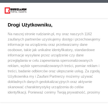
Drogi Użytkowniku,
Na naszej stronie rudzianin.pl, my oraz naszych 1162
Wydawca mediów
lokalnych
zaufanych partnerów uzyskujemy dostęp i przechowujemy
informacje na urządzeniu oraz przetwarzamy dane
osobowe, takie jak unikalne identyfikatory, standardowe
informacje wysyłane przez urządzenie czy dane
przeglądania w celu zapewniania spersonalizowanych
reklam, wybór spersonalizowanych treści, pomiar reklam i
Nie zapomnij
treści, badanie odbiorców oraz ulepszanie usług. Za zgodą
zapoznać się z:
polityką prywatności
regulamin korzystania z portali
Użytkownika my i Zaufani Partnerzy możemy używać
Twoje
miasto
Skontakuj się
z nami
dokładnych danych geolokalizacyjnych oraz aktywnie
Piekary Śląskie
Kontakt
skanować charakterystykę urządzenia do celów
Chorzów
Wydawca
identyfikacji. Ponieważ cenimy Twoją prywatność, prosimy
Tarnowskie Góry
Redakcja
Ruda Śląska
Newsletter
o zgodę na korzystanie z tych technologii poprzez
Świętochłowice
Reklama
kliknięcie „Akceptuję”. Zgoda jest dobrowolna i zawsze
Tychy
możesz ją zmienić/wycofać klikając przycisk ustawień