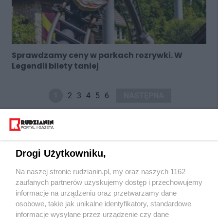
Sprawdzamy ceny w parkach rozrywki. W
Legendii bilety taniej
1
2
3
4
5
6
NASTĘPNA
Drogi Użytkowniku,
Na naszej stronie rudzianin.pl, my oraz naszych 1162
Wydawca mediów
lokalnych
zaufanych partnerów uzyskujemy dostęp i przechowujemy
informacje na urządzeniu oraz przetwarzamy dane
osobowe, takie jak unikalne identyfikatory, standardowe
informacje wysyłane przez urządzenie czy dane