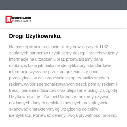
Drogi Użytkowniku,
Na naszej stronie rudzianin.pl, my oraz naszych 1162
Wydawca mediów
lokalnych
zaufanych partnerów uzyskujemy dostęp i przechowujemy
informacje na urządzeniu oraz przetwarzamy dane
osobowe, takie jak unikalne identyfikatory, standardowe
informacje wysyłane przez urządzenie czy dane
przeglądania w celu zapewniania spersonalizowanych
reklam, wybór spersonalizowanych treści, pomiar reklam i
Nie zapomnij
treści, badanie odbiorców oraz ulepszanie usług. Za zgodą
zapoznać się z:
polityką prywatności
regulamin korzystania z portali
Użytkownika my i Zaufani Partnerzy możemy używać
Twoje
miasto
Skontakuj się
z nami
dokładnych danych geolokalizacyjnych oraz aktywnie
Piekary Śląskie
Kontakt
skanować charakterystykę urządzenia do celów
Chorzów
Wydawca
identyfikacji. Ponieważ cenimy Twoją prywatność, prosimy
Tarnowskie Góry
Redakcja
Ruda Śląska
Newsletter
o zgodę na korzystanie z tych technologii poprzez
Świętochłowice
Reklama