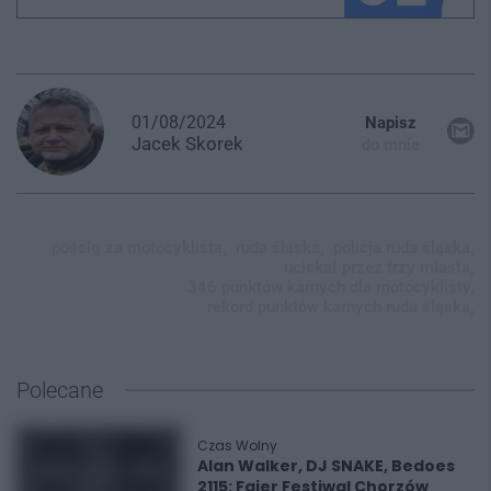
01/08/2024
Napisz
Jacek
Skorek
do mnie
pościg za motocyklistą,
ruda śląska,
policja ruda śląska,
uciekał przez trzy miasta,
346 punktów karnych dla motocyklisty,
rekord punktów karnych ruda śląska,
Polecane
Czas Wolny
Alan Walker, DJ SNAKE, Bedoes
2115: Fajer Festiwal Chorzów