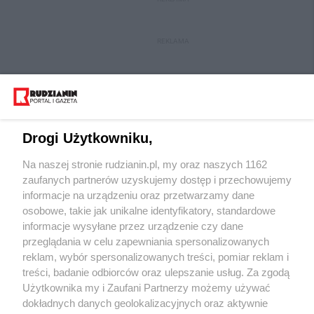
REKLAMA
Drogi Użytkowniku,
Na naszej stronie rudzianin.pl, my oraz naszych 1162
Wydawca mediów
lokalnych
zaufanych partnerów uzyskujemy dostęp i przechowujemy
informacje na urządzeniu oraz przetwarzamy dane
osobowe, takie jak unikalne identyfikatory, standardowe
informacje wysyłane przez urządzenie czy dane
przeglądania w celu zapewniania spersonalizowanych
reklam, wybór spersonalizowanych treści, pomiar reklam i
Nie zapomnij
treści, badanie odbiorców oraz ulepszanie usług. Za zgodą
zapoznać się z:
polityką prywatności
regulamin korzystania z portali
Użytkownika my i Zaufani Partnerzy możemy używać
Twoje
miasto
Skontakuj się
z nami
dokładnych danych geolokalizacyjnych oraz aktywnie