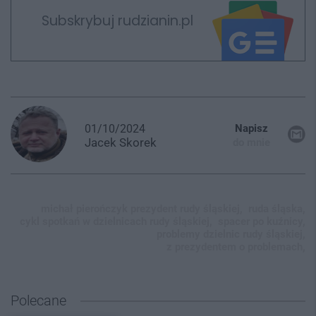
Subskrybuj rudzianin.pl
01/10/2024
Napisz
Jacek
Skorek
do mnie
michał pierończyk prezydent rudy śląskiej,
ruda śląska,
cykl spotkań w dzielnicach rudy śląskiej,
spacer po kuźnicy,
problemy dzielnic rudy śląskiej,
z prezydentem o problemach,
Polecane