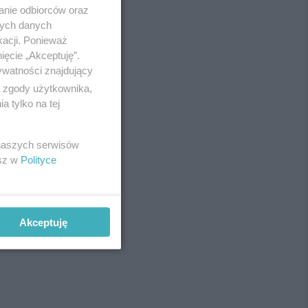
anie odbiorców oraz
nych danych
kacji. Ponieważ
ięcie „Akceptuję”.
ywatności znajdujący
ą zgody użytkownika,
 tylko na tej
 naszych serwisów
esz w
Polityce
Akceptuję