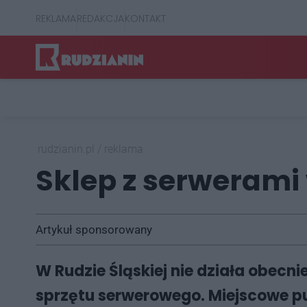
REKLAMA
REDAKCJA
KONTAKT
rudzianin.pl
/
reklama
Sklep z serwerami 
Artykuł sponsorowany
W Rudzie Śląskiej nie działa obecn
sprzętu serwerowego. Miejscowe pu