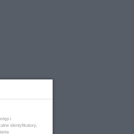
stęp i
lne identyfikatory,
iania