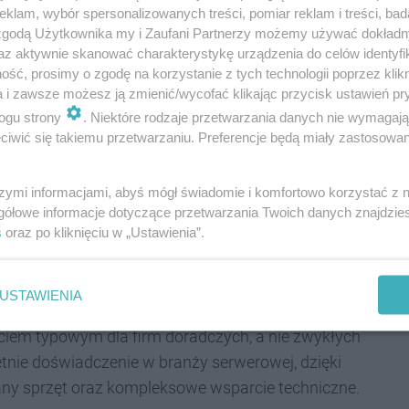
gurację sprzętu na podstawie danych przekazanych
klam, wybór spersonalizowanych treści, pomiar reklam i treści, bad
odzaju oprogramowania, wielkości zasobów czy
 zgodą Użytkownika my i Zaufani Partnerzy możemy używać dokład
az aktywnie skanować charakterystykę urządzenia do celów identyfi
ść, prosimy o zgodę na korzystanie z tych technologii poprzez klikn
a i zawsze możesz ją zmienić/wycofać klikając przycisk ustawień pr
ć, że zamówiony serwer nie tylko spełni bieżące
ogu strony
. Niektóre rodzaje przetwarzania danych nie wymagaj
ejne lata. Wsparcie ekspertów obejmuje również pomoc
iwić się takiemu przetwarzaniu. Preferencje będą miały zastosowania
amięci masowej oraz zabezpieczenia danych przed
szymi informacjami, abyś mógł świadomie i komfortowo korzystać z
gółowe informacje dotyczące przetwarzania Twoich danych znajdzi
jlepszy wybór dla firm z
s
oraz po kliknięciu w „Ustawienia”.
USTAWIENIA
jściem typowym dla firm doradczych, a nie zwykłych
tnie doświadczenie w branży serwerowej, dzięki
any sprzęt oraz kompleksowe wsparcie techniczne.