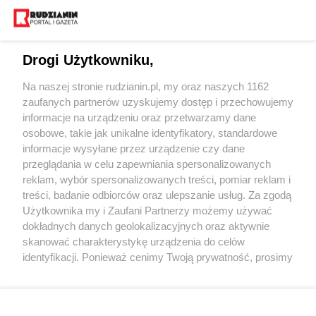
Drogi Użytkowniku,
Na naszej stronie rudzianin.pl, my oraz naszych 1162
Wydawca mediów
lokalnych
zaufanych partnerów uzyskujemy dostęp i przechowujemy
informacje na urządzeniu oraz przetwarzamy dane
osobowe, takie jak unikalne identyfikatory, standardowe
informacje wysyłane przez urządzenie czy dane
przeglądania w celu zapewniania spersonalizowanych
reklam, wybór spersonalizowanych treści, pomiar reklam i
Nie zapomnij
treści, badanie odbiorców oraz ulepszanie usług. Za zgodą
zapoznać się z:
polityką prywatności
regulamin korzystania z portali
Użytkownika my i Zaufani Partnerzy możemy używać
Twoje
miasto
Skontakuj się
z nami
dokładnych danych geolokalizacyjnych oraz aktywnie
Piekary Śląskie
Kontakt
skanować charakterystykę urządzenia do celów
Chorzów
Wydawca
identyfikacji. Ponieważ cenimy Twoją prywatność, prosimy
Tarnowskie Góry
Redakcja
Ruda Śląska
Newsletter
o zgodę na korzystanie z tych technologii poprzez
Świętochłowice
Reklama
kliknięcie „Akceptuję”. Zgoda jest dobrowolna i zawsze
Tychy
możesz ją zmienić/wycofać klikając przycisk ustawień
Bytom
Katowice