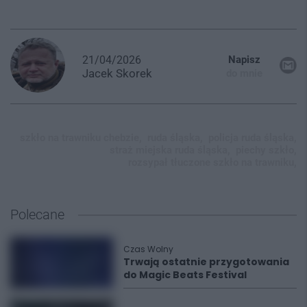
21/04/2026
Napisz
Jacek
Skorek
do mnie
szkło na trawniku chebzie,
ruda śląska,
policja ruda śląska,
straż miejska ruda śląska,
piechy szkło,
rozsypał tłuczone szkło na trawniku,
Polecane
Czas Wolny
Trwają ostatnie przygotowania
do Magic Beats Festival