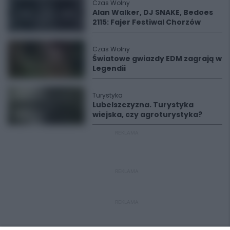
Czas Wolny
Alan Walker, DJ SNAKE, Bedoes
2115: Fajer Festiwal Chorzów
Czas Wolny
Światowe gwiazdy EDM zagrają w
Legendii
Turystyka
Lubelszczyzna. Turystyka
wiejska, czy agroturystyka?
REKLAMA
REKLAMA
REKLAMA