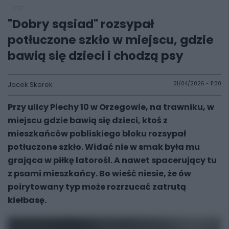
112
"Dobry sąsiad" rozsypał
potłuczone szkło w miejscu, gdzie
bawią się dzieci i chodzą psy
Jacek Skorek
21/04/2026 - 11:30
Przy ulicy Piechy 10 w Orzegowie, na trawniku, w
miejscu gdzie bawią się dzieci, ktoś z
mieszkańców pobliskiego bloku rozsypał
potłuczone szkło. Widać nie w smak była mu
grająca w piłkę latorośl. A nawet spacerujący tu
z psami mieszkańcy. Bo wieść niesie, że ów
poirytowany typ może rozrzucać zatrutą
kiełbasę.