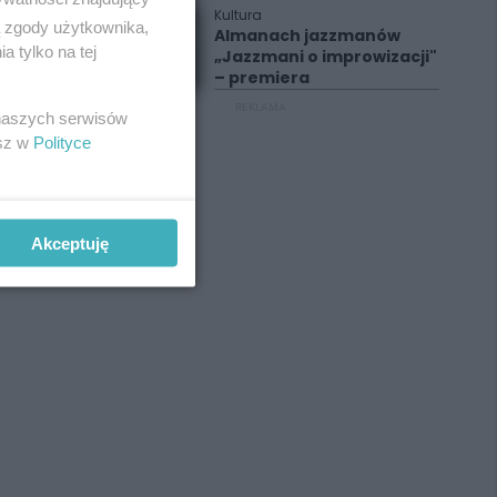
Kultura
ą zgody użytkownika,
Almanach jazzmanów
 tylko na tej
„Jazzmani o improwizacji"
– premiera
REKLAMA
 naszych serwisów
esz w
Polityce
Akceptuję