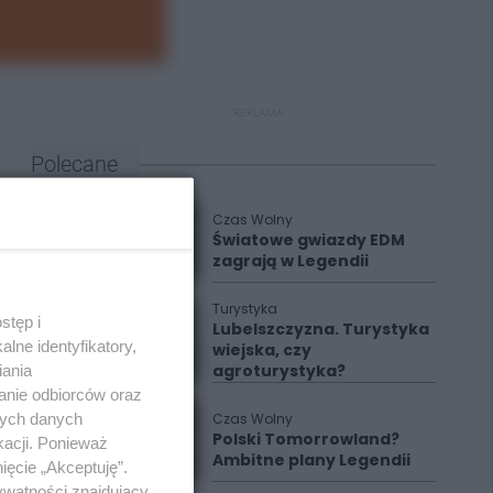
REKLAMA
Polecane
Czas Wolny
Światowe gwiazdy EDM
zagrają w Legendii
Turystyka
stęp i
Lubelszczyzna. Turystyka
lne identyfikatory,
wiejska, czy
agroturystyka?
iania
anie odbiorców oraz
nych danych
Czas Wolny
Polski Tomorrowland?
kacji. Ponieważ
Ambitne plany Legendii
ięcie „Akceptuję”.
ywatności znajdujący