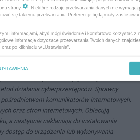
ogu strony
. Niektóre rodzaje przetwarzania danych nie wymagaj
iwić się takiemu przetwarzaniu. Preferencje będą miały zastosowania
onał już przelew w wysokości 22 tysięcy złotych na
j reakcji pracownika banku oraz reakcji
szymi informacjami, abyś mógł świadomie i komfortowo korzystać z
go przelewu na znaczną kwotę. Tym samym senior
gółowe informacje dotyczące przetwarzania Twoich danych znajdzi
s
oraz po kliknięciu w „Ustawienia”.
USTAWIENIA
ązane z rzekomymi inwestycjami są obecnie
metod działania cyberprzestępców. Sprawcy
 za pośrednictwem komunikatorów internetowych,
ch oraz stron internetowych. Obiecują
ku, a następnie nakłaniają do instalowania
y dostęp do urządzenia lub wykonywania