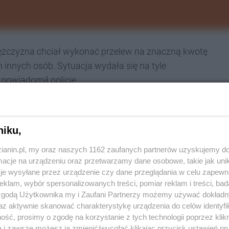
mężczyzna chciał wykonać przelew na znaczną kwotę
nnych osób. Sytuacja wydała się na tyle
powiadomił policję.
licjanci, którzy przeprowadzili rozmowę z
niku,
się, że mężczyzna od pewnego czasu za
zianin.pl, my oraz naszych 1162 zaufanych partnerów uzyskujemy do
cje na urządzeniu oraz przetwarzamy dane osobowe, takie jak unika
rnetowego kontaktował się z osobą podającą
je wysyłane przez urządzenie czy dane przeglądania w celu zapewn
oradca" przekonywał seniora o możliwości
klam, wybór spersonalizowanych treści, pomiar reklam i treści, bad
 zgodą Użytkownika my i Zaufani Partnerzy możemy używać dokład
zysków dzięki inwestowaniu środków - mówi
mł.
az aktywnie skanować charakterystykę urządzenia do celów identyfi
 Śląskiej.
ść, prosimy o zgodę na korzystanie z tych technologii poprzez klikn
a i zawsze możesz ją zmienić/wycofać klikając przycisk ustawień pr