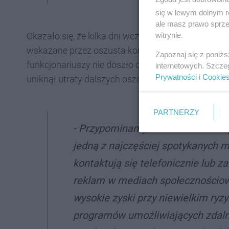
się w lewym dolnym r
ale masz prawo sprzec
witrynie.
Okazało się, że kilka dni wcześniej mężczyzna wyk
wskazane przez oszusta konto. Dzięki zdecydowane
Zapoznaj się z poniż
funkcjonariuszy nie doszło do wykonania kolejne
internetowych. Szcze
Prywatności
i
Cookie
uniknął utraty dalszych oszczędności.
PARTNERZY
- Przypominamy, że oszustwa zwi
jedną z najczęściej spotykanych 
kontaktują się telefonicznie lub
reklam w mediach społecznościowy
wysokie zyski przy niewielkim ryzy
programów umożliwiających zdaln