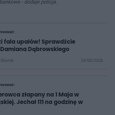
ankowe - dodaje policja.
resować:
 fala upałów! Sprawdźcie
 Damiana Dąbrowskiego
 Skorek
24/06/2026
resować:
ierowca złapany na 1 Maja w
skiej. Jechał 111 na godzinę w