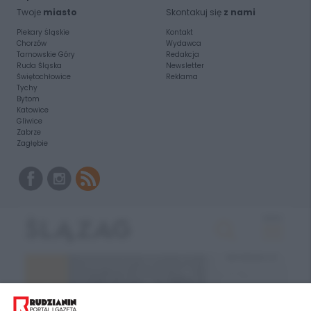
Twoje
miasto
Skontakuj się
z nami
Piekary Śląskie
Kontakt
Chorzów
Wydawca
Tarnowskie Góry
Redakcja
Ruda Śląska
Newsletter
Świętochłowice
Reklama
Tychy
Bytom
Katowice
Gliwice
Zabrze
Zagłębie