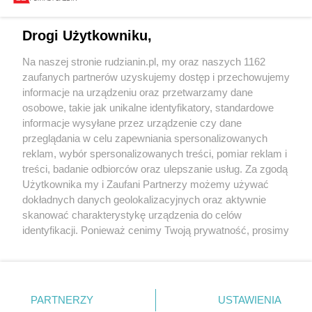
Drogi Użytkowniku,
Na naszej stronie rudzianin.pl, my oraz naszych 1162
zaufanych partnerów uzyskujemy dostęp i przechowujemy
informacje na urządzeniu oraz przetwarzamy dane
Wróć do strony głównej
osobowe, takie jak unikalne identyfikatory, standardowe
informacje wysyłane przez urządzenie czy dane
ślązag.pl
przeglądania w celu zapewniania spersonalizowanych
reklam, wybór spersonalizowanych treści, pomiar reklam i
treści, badanie odbiorców oraz ulepszanie usług. Za zgodą
0
%
Użytkownika my i Zaufani Partnerzy możemy używać
dokładnych danych geolokalizacyjnych oraz aktywnie
skanować charakterystykę urządzenia do celów
identyfikacji. Ponieważ cenimy Twoją prywatność, prosimy
o zgodę na korzystanie z tych technologii poprzez
kliknięcie „Akceptuję”. Zgoda jest dobrowolna i zawsze
możesz ją zmienić/wycofać klikając przycisk ustawień
prywatności znajdujący się w lewym dolnym rogu strony
PARTNERZY
USTAWIENIA
. Niektóre rodzaje przetwarzania danych nie wymagają