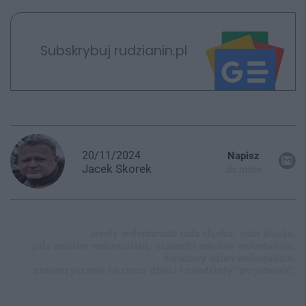
Subskrybuj rudzianin.pl
20/11/2024
Napisz
Jacek
Skorek
do mnie
anioły wolontariatu ruda śląska,
ruda śląska,
gala aniołów wolontariatu,
statuetki aniołów wolontariatu,
światowy dzień wolontariatu,
stowarzyszenie na rzecz dzieci i młodzieży "przystanek",