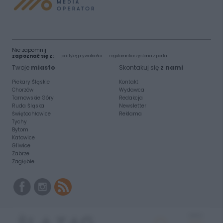
Nie zapomnij
zapoznać się z:
polityką prywatności
regulamin korzystania z portali
Twoje
miasto
Skontakuj się
z nami
Piekary Śląskie
Kontakt
Chorzów
Wydawca
Tarnowskie Góry
Redakcja
Ruda Śląska
Newsletter
Świętochłowice
Reklama
Tychy
Bytom
Katowice
Gliwice
Zabrze
Zagłębie