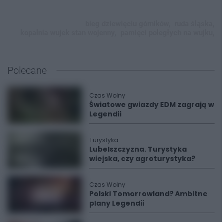
bieg dziewięciu górników,
ruda śląska,
kopalnia wujek stan wojenny,
pamięci poległych na wujku,
Polecane
Czas Wolny
Światowe gwiazdy EDM zagrają w
Legendii
Turystyka
Lubelszczyzna. Turystyka
wiejska, czy agroturystyka?
Czas Wolny
Polski Tomorrowland? Ambitne
plany Legendii