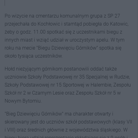
Po wizycie na cmentarzu komunalnym grupa z SP 27
przejechała do Kochłowic i stamtąd pobiegła do Katowic,
żeby o godz. 11.00 spotkać się z uczestnikami biegu z
innych miast i wziąć udział w uroczystym apelu. W tym
roku na mecie "Biegu Dziewięciu Górników" spotka się
około tysiąca uczestników.
Hołd nieżyjącym górnikom postanowili oddać także
uczniowie Szkoły Podstawowej nr 35 Specjalnej w Rudzie,
Szkoły Podstawowej nr 15 Sportowej w Halembie, Zespołu
Szkół nr 2 w Czarnym Lesie oraz Zespołu Szkół nr 5 w
Nowym Bytomiu.
"Bieg Dziewięciu Górników" ma charakter otwarty i
skierowany jest do uczniów szkół podstawowych (klasy VII
i VIII) oraz średnich głównie z województwa śląskiego. W
biegu biorą udział reprezentacje składające się z 9 osób i