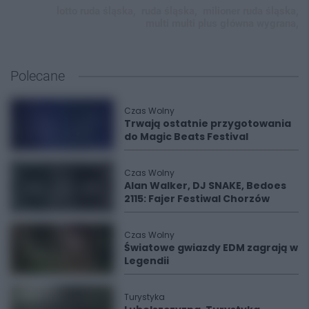
lotto ruda śląska,
ruda śląska,
milioner ruda śląska,
multi multi plus główna wygrana,
Polecane
Czas Wolny
Trwają ostatnie przygotowania
do Magic Beats Festival
Czas Wolny
Alan Walker, DJ SNAKE, Bedoes
2115: Fajer Festiwal Chorzów
Czas Wolny
Światowe gwiazdy EDM zagrają w
Legendii
Turystyka