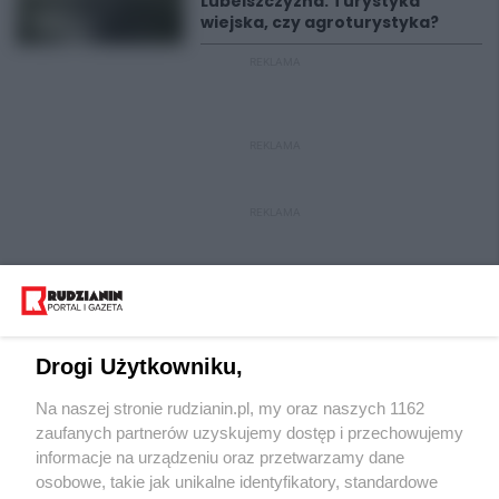
Lubelszczyzna. Turystyka
wiejska, czy agroturystyka?
REKLAMA
REKLAMA
REKLAMA
Drogi Użytkowniku,
Na naszej stronie rudzianin.pl, my oraz naszych 1162
Wydawca mediów
lokalnych
zaufanych partnerów uzyskujemy dostęp i przechowujemy
informacje na urządzeniu oraz przetwarzamy dane
osobowe, takie jak unikalne identyfikatory, standardowe