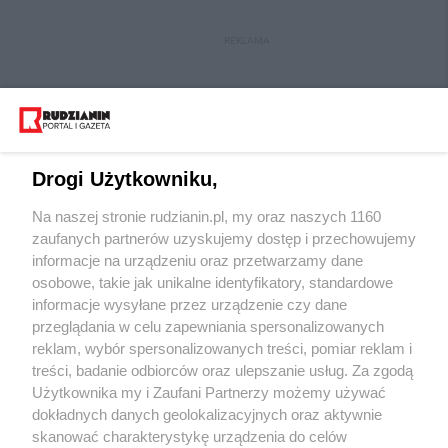
REKLAMA
Drogi Użytkowniku,
Na naszej stronie rudzianin.pl, my oraz naszych 1160
Wydawca mediów
lokalnych
zaufanych partnerów uzyskujemy dostęp i przechowujemy
informacje na urządzeniu oraz przetwarzamy dane
osobowe, takie jak unikalne identyfikatory, standardowe
informacje wysyłane przez urządzenie czy dane
przeglądania w celu zapewniania spersonalizowanych
reklam, wybór spersonalizowanych treści, pomiar reklam i
Nie zapomnij
treści, badanie odbiorców oraz ulepszanie usług. Za zgodą
zapoznać się z:
polityką prywatności
regulamin korzystania z portali
Użytkownika my i Zaufani Partnerzy możemy używać
Twoje
miasto
Skontakuj się
z nami
dokładnych danych geolokalizacyjnych oraz aktywnie
Piekary Śląskie
Kontakt
skanować charakterystykę urządzenia do celów
Chorzów
Wydawca