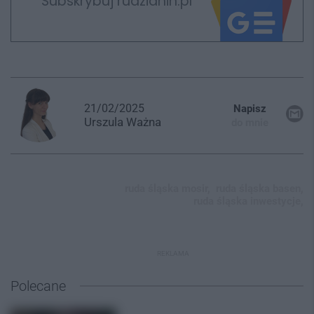
Subskrybuj rudzianin.pl
21/02/2025
Napisz
Urszula
Ważna
do mnie
ruda śląska mosir,
ruda śląska basen,
ruda śląska inwestycje,
REKLAMA
Polecane