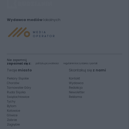
Wydawca mediów
lokalnych
Nie zapomnij
zapoznać się z:
polityką prywatności
regulamin korzystania z portali
Twoje
miasto
Skontakuj się
z nami
Piekary Śląskie
Kontakt
Chorzów
Wydawca
Tarnowskie Góry
Redakcja
Ruda Śląska
Newsletter
Świętochłowice
Reklama
Tychy
Bytom
Katowice
Gliwice
Zabrze
Zagłębie