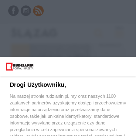
Drogi Użytkowniku,
Na naszej stronie rudzianin.pl, my oraz naszych 1160
zaufanych partnerów uzyskujemy dostęp i przechowujemy
informacje na urządzeniu oraz przetwarzamy dane
Wróć do strony głównej
osobowe, takie jak unikalne identyfikatory, standardowe
informacje wysyłane przez urządzenie czy dane
ślązag.pl
przeglądania w celu zapewniania spersonalizowanych
reklam, wybór spersonalizowanych treści, pomiar reklam i