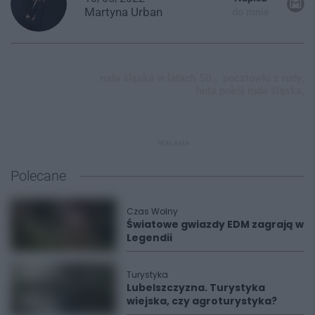
Martyna
Urban
do mnie
ruda śląska w latach 50.,
pocztówki z rudy,
huta pokój ruda śląska,
REKLAMA
Polecane
Czas Wolny
Światowe gwiazdy EDM zagrają w
Legendii
Turystyka
Lubelszczyzna. Turystyka
wiejska, czy agroturystyka?