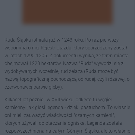
Ruda Śląska istniała już w 1243 roku. Po raz pierwszy
wspomina o niej Rejestr Ujazdu, który sporządzony został
w latach 1295-1305. Z dokumentu wynika, że teren miasta
obejmował 1220 hektarów. Nazwa "Ruda" wywodzi się z
wydobywanych wcześniej rud żelaza (Ruda może być
nazwą topograficzną pochodzącą od rudej, czyli rdzawej, o
czerwonawej barwie gleby).
Kilkaset lat później, w XVII wieku, odkryto tu węgiel
kamienny. jak głosi legenda - dzięki pastuchom. To właśnie
oni mieli zauważyć właściwości "czarnych kamieni",
których używali do otaczania ogniska. Legenda została
rozpowszechniona na całym Górnym Śląsku, ale to właśnie