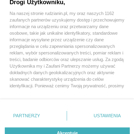
Drogi Użytkowniku,
Na naszej stronie rudzianin.pl, my oraz naszych 1162
Wydawca mediów
lokalnych
zaufanych partnerów uzyskujemy dostęp i przechowujemy
informacje na urządzeniu oraz przetwarzamy dane
osobowe, takie jak unikalne identyfikatory, standardowe
5 / 5
informacje wysyłane przez urządzenie czy dane
przeglądania w celu zapewniania spersonalizowanych
Gorący Potok
reklam, wybór spersonalizowanych treści, pomiar reklam i
Nie zapomnij
treści, badanie odbiorców oraz ulepszanie usług. Za zgodą
zapoznać się z:
polityką prywatności
regulamin korzystania z portali
Użytkownika my i Zaufani Partnerzy możemy używać
Twoje
miasto
Skontakuj się
z nami
Wróć do artykułu:
dokładnych danych geolokalizacyjnych oraz aktywnie
Relaks w górach? Odwiedź termy Gorący Potok
Piekary Śląskie
Kontakt
skanować charakterystykę urządzenia do celów
Chorzów
Wydawca
identyfikacji. Ponieważ cenimy Twoją prywatność, prosimy
Tarnowskie Góry
Redakcja
Ruda Śląska
Newsletter
o zgodę na korzystanie z tych technologii poprzez
Świętochłowice
Reklama
kliknięcie „Akceptuję”. Zgoda jest dobrowolna i zawsze
Tychy
możesz ją zmienić/wycofać klikając przycisk ustawień
Bytom
Katowice
prywatności znajdujący się w lewym dolnym rogu strony
REKLAMA
PARTNERZY
USTAWIENIA
Gliwice
. Niektóre rodzaje przetwarzania danych nie wymagają
Zabrze
Zagłębie
zgody użytkownika, ale masz prawo sprzeciwić się
takiemu przetwarzaniu. Preferencje będą miały
Akceptuję