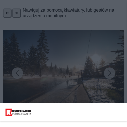
REKLAMA
Nawiguj za pomocą klawiatury, lub gestów na
urządzeniu mobilnym.
fot:
Relaks w górach? Odwiedź termy Gorący Potok