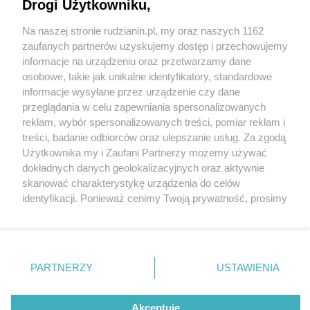
Drogi Użytkowniku,
Na naszej stronie rudzianin.pl, my oraz naszych 1162
Wydawca mediów
lokalnych
zaufanych partnerów uzyskujemy dostęp i przechowujemy
informacje na urządzeniu oraz przetwarzamy dane
osobowe, takie jak unikalne identyfikatory, standardowe
informacje wysyłane przez urządzenie czy dane
4 / 5
przeglądania w celu zapewniania spersonalizowanych
reklam, wybór spersonalizowanych treści, pomiar reklam i
Gorący Potok
Nie zapomnij
treści, badanie odbiorców oraz ulepszanie usług. Za zgodą
zapoznać się z:
polityką prywatności
regulamin korzystania z portali
Użytkownika my i Zaufani Partnerzy możemy używać
Twoje
miasto
Skontakuj się
z nami
dokładnych danych geolokalizacyjnych oraz aktywnie
Piekary Śląskie
Kontakt
skanować charakterystykę urządzenia do celów
Chorzów
Wydawca
identyfikacji. Ponieważ cenimy Twoją prywatność, prosimy
Tarnowskie Góry
Redakcja
Ruda Śląska
Newsletter
o zgodę na korzystanie z tych technologii poprzez
Świętochłowice
Reklama
kliknięcie „Akceptuję”. Zgoda jest dobrowolna i zawsze
Tychy
możesz ją zmienić/wycofać klikając przycisk ustawień
Bytom
Katowice
prywatności znajdujący się w lewym dolnym rogu strony
REKLAMA
PARTNERZY
USTAWIENIA
Gliwice
. Niektóre rodzaje przetwarzania danych nie wymagają
Zabrze
Zagłębie
zgody użytkownika, ale masz prawo sprzeciwić się
takiemu przetwarzaniu. Preferencje będą miały
Akceptuję