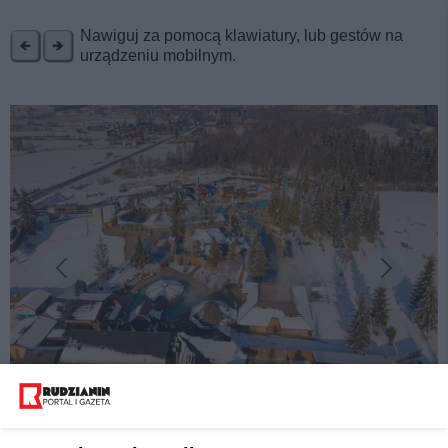
REKLAMA
Nawiguj za pomocą klawiatury, lub gestów na
urządzeniu mobilnym.
fot:
Relaks w górach? Odwiedź termy Gorący Potok