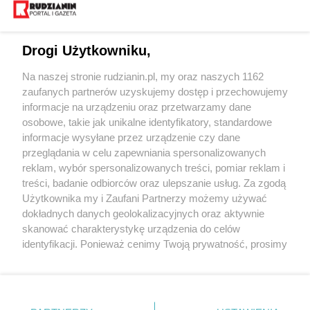
Drogi Użytkowniku,
Na naszej stronie rudzianin.pl, my oraz naszych 1162
Wydawca mediów
lokalnych
zaufanych partnerów uzyskujemy dostęp i przechowujemy
informacje na urządzeniu oraz przetwarzamy dane
osobowe, takie jak unikalne identyfikatory, standardowe
informacje wysyłane przez urządzenie czy dane
przeglądania w celu zapewniania spersonalizowanych
reklam, wybór spersonalizowanych treści, pomiar reklam i
Nie zapomnij
treści, badanie odbiorców oraz ulepszanie usług. Za zgodą
zapoznać się z:
polityką prywatności
regulamin korzystania z portali
Użytkownika my i Zaufani Partnerzy możemy używać
Twoje
miasto
Skontakuj się
z nami
dokładnych danych geolokalizacyjnych oraz aktywnie
Piekary Śląskie
Kontakt
skanować charakterystykę urządzenia do celów
Chorzów
Wydawca
identyfikacji. Ponieważ cenimy Twoją prywatność, prosimy
Tarnowskie Góry
Redakcja
Ruda Śląska
Newsletter
o zgodę na korzystanie z tych technologii poprzez
Świętochłowice
Reklama
kliknięcie „Akceptuję”. Zgoda jest dobrowolna i zawsze
Tychy
możesz ją zmienić/wycofać klikając przycisk ustawień
Bytom
Katowice
prywatności znajdujący się w lewym dolnym rogu strony