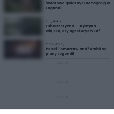
Światowe gwiazdy EDM zagrają w
Legendii
Turystyka
Lubelszczyzna. Turystyka
wiejska, czy agroturystyka?
Czas Wolny
Polski Tomorrowland? Ambitne
plany Legendii
REKLAMA
REKLAMA
REKLAMA