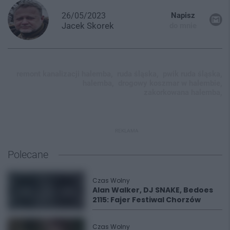
26/05/2023
Napisz
Jacek
Skorek
do mnie
remont kanalizacji halemba,
ruda śląska,
pwik ruda śląska,
halemba,
drogowy koszmar w halembie,
zakorkowana halemba,
REKLAMA
Polecane
Czas Wolny
Alan Walker, DJ SNAKE, Bedoes
2115: Fajer Festiwal Chorzów
Czas Wolny