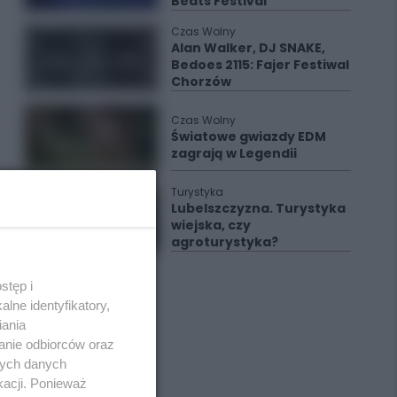
Beats Festival
Czas Wolny
Alan Walker, DJ SNAKE,
Bedoes 2115: Fajer Festiwal
Chorzów
Czas Wolny
Światowe gwiazdy EDM
zagrają w Legendii
Turystyka
Lubelszczyzna. Turystyka
wiejska, czy
agroturystyka?
stęp i
lne identyfikatory,
iania
anie odbiorców oraz
nych danych
kacji. Ponieważ