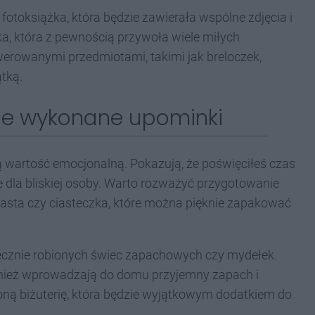
otoksiążka, która będzie zawierała wspólne zdjęcia i
tka, która z pewnością przywoła wiele miłych
erowanymi przedmiotami, takimi jak breloczek,
tką.
nie wykonane upominki
wartość emocjonalną. Pokazują, że poświęciłeś czas
e dla bliskiej osoby. Warto rozważyć przygotowanie
iasta czy ciasteczka, które można pięknie zapakować
ęcznie robionych świec zapachowych czy mydełek.
również wprowadzają do domu przyjemny zapach i
ioną biżuterię, która będzie wyjątkowym dodatkiem do