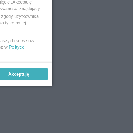
ięcie „Akceptuję”.
ywatności znajdujący
ą zgody użytkownika,
 tylko na tej
 naszych serwisów
esz w
Polityce
Akceptuję