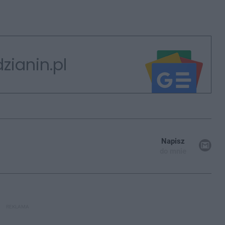
zianin.pl
Napisz
do mnie
REKLAMA