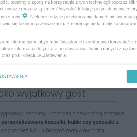
re będą wspierać jego codzienną aktywność. Może to
ść, prosimy o zgodę na korzystanie z tych technologii poprzez klikn
a i zawsze możesz ją zmienić/wycofać klikając przycisk ustawień pr
ść fizyczną i zdrowie, albo opaska fitness. Dla
ogu strony
. Niektóre rodzaje przetwarzania danych nie wymagaj
cym prezentem mogą być książki, płyty z ulubioną
iwić się takiemu przetwarzaniu. Preferencje będą miały zastosowania
 mogą ułatwić codzienne życie. Dobre przykłady to
szymi informacjami, abyś mógł świadomie i komfortowo korzystać z
gółowe informacje dotyczące przetwarzania Twoich danych znajdzi
czy praktyczny organizer do biura, który pomoże
s
oraz po kliknięciu w „Ustawienia”.
y ceni sobie nowinki technologiczne, bardzo dobrze
, takie jak inteligentne głośniki czy akcesoria do
USTAWIENIA
jako wyjątkowy gest
yjątkowy i osobisty upominek z pewnością zostanie
y
personalizowane koszulki, kubki czy poduszki z
h wspomnień lub ulubionych motywów brata.