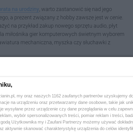
brata na urodziny
, warto zastanowić się nad jego
ego, a prezent związany z hobby zawsze jest w cenie.
ważyć na przykład zakup nowego sprzętu audio, płyt
. Dla miłośnika gier komputerowych świetnym wyborem
lawiatura mechaniczna, myszka czy słuchawki z
zęcie sportowym lub odzieży sportowej. Może to być
o biegania czy specjalistyczna odzież termoaktywna.
owietrzu, dobrym pomysłem może być sprzęt do
niku,
akowania.
zianin.pl, my oraz naszych 1162 zaufanych partnerów uzyskujemy do
cje na urządzeniu oraz przetwarzamy dane osobowe, takie jak unika
iny a jego styl życia
je wysyłane przez urządzenie czy dane przeglądania w celu zapewn
klam, wybór spersonalizowanych treści, pomiar reklam i treści, bad
 zgodą Użytkownika my i Zaufani Partnerzy możemy używać dokład
wyborze odpowiedniego prezentu. Jeśli prowadzi
az aktywnie skanować charakterystykę urządzenia do celów identyfi