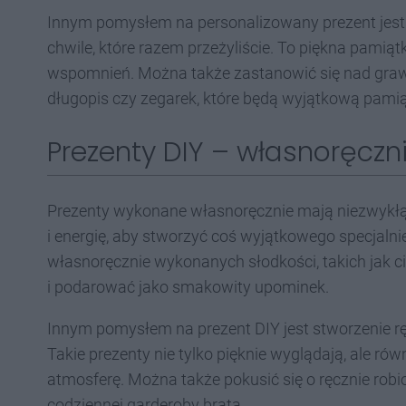
Innym pomysłem na personalizowany prezent jest f
chwile, które razem przeżyliście. To piękna pamią
wspomnień. Można także zastanowić się nad graw
długopis czy zegarek, które będą wyjątkową pamią
Prezenty DIY – własnoręcz
Prezenty wykonane własnoręcznie mają niezwykłą 
i energię, aby stworzyć coś wyjątkowego specjalni
własnoręcznie wykonanych słodkości, takich jak c
i podarować jako smakowity upominek.
Innym pomysłem na prezent DIY jest stworzenie r
Takie prezenty nie tylko pięknie wyglądają, ale 
atmosferę. Można także pokusić się o ręcznie rob
codziennej garderoby brata.