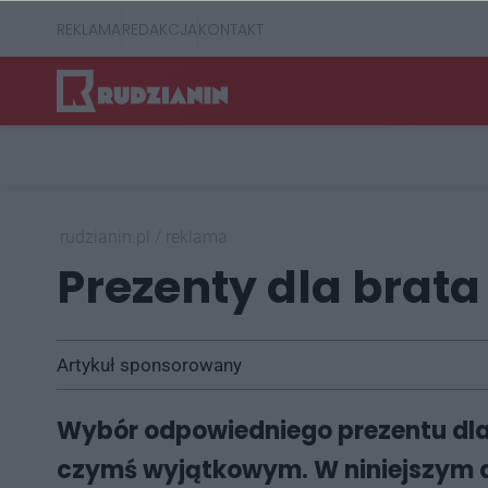
REKLAMA
REDAKCJA
KONTAKT
rudzianin.pl
/
reklama
Prezenty dla brata
Artykuł sponsorowany
Wybór odpowiedniego prezentu dla
czymś wyjątkowym. W niniejszym ar