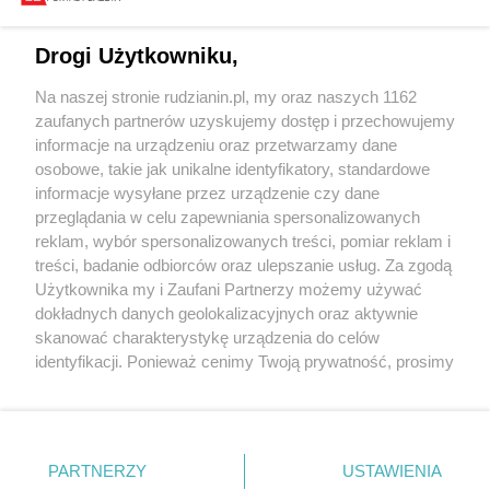
Drogi Użytkowniku,
Na naszej stronie rudzianin.pl, my oraz naszych 1162
zaufanych partnerów uzyskujemy dostęp i przechowujemy
informacje na urządzeniu oraz przetwarzamy dane
Wróć do strony głównej
osobowe, takie jak unikalne identyfikatory, standardowe
informacje wysyłane przez urządzenie czy dane
ślązag.pl
przeglądania w celu zapewniania spersonalizowanych
reklam, wybór spersonalizowanych treści, pomiar reklam i
treści, badanie odbiorców oraz ulepszanie usług. Za zgodą
0
%
Użytkownika my i Zaufani Partnerzy możemy używać
dokładnych danych geolokalizacyjnych oraz aktywnie
skanować charakterystykę urządzenia do celów
identyfikacji. Ponieważ cenimy Twoją prywatność, prosimy
o zgodę na korzystanie z tych technologii poprzez
kliknięcie „Akceptuję”. Zgoda jest dobrowolna i zawsze
możesz ją zmienić/wycofać klikając przycisk ustawień
prywatności znajdujący się w lewym dolnym rogu strony
PARTNERZY
USTAWIENIA
. Niektóre rodzaje przetwarzania danych nie wymagają