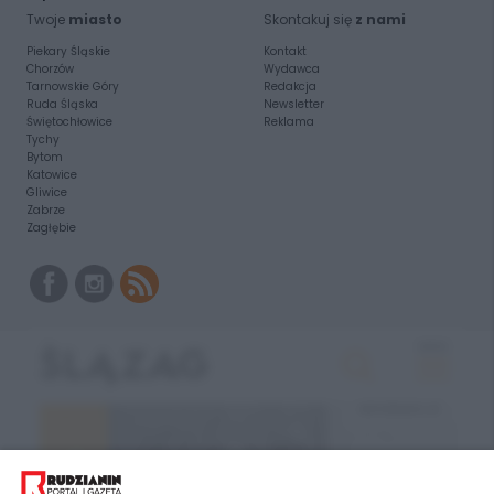
Twoje
miasto
Skontakuj się
z nami
Piekary Śląskie
Kontakt
Chorzów
Wydawca
Tarnowskie Góry
Redakcja
Ruda Śląska
Newsletter
Świętochłowice
Reklama
Tychy
Bytom
Katowice
Gliwice
Zabrze
Zagłębie