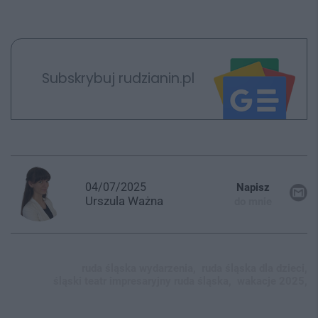
Subskrybuj rudzianin.pl
04/07/2025
Napisz
Urszula
Ważna
do mnie
ruda śląska wydarzenia,
ruda śląska dla dzieci,
śląski teatr impresaryjny ruda śląska,
wakacje 2025,