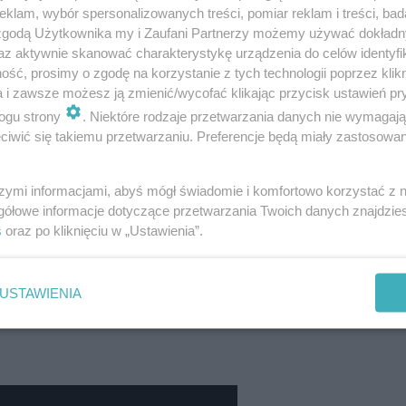
klam, wybór spersonalizowanych treści, pomiar reklam i treści, bad
formacji. Chcielibyśmy zadbać o to, by
 zgodą Użytkownika my i Zaufani Partnerzy możemy używać dokład
az aktywnie skanować charakterystykę urządzenia do celów identyfi
wiedliwy i korzystny dla Śląska.
ść, prosimy o zgodę na korzystanie z tych technologii poprzez klikn
a i zawsze możesz ją zmienić/wycofać klikając przycisk ustawień pr
ogu strony
. Niektóre rodzaje przetwarzania danych nie wymagaj
y, które chcą wspierać transformację
iwić się takiemu przetwarzaniu. Preferencje będą miały zastosowania
yć. Mam nadzieję, że skład Instytutu i
szymi informacjami, abyś mógł świadomie i komfortowo korzystać z
 nas do tego, by mocno dbać o to, by
gółowe informacje dotyczące przetwarzania Twoich danych znajdzi
s
oraz po kliknięciu w „Ustawienia”.
egała sprawiedliwie - mówi prezes IRSS
USTAWIENIA