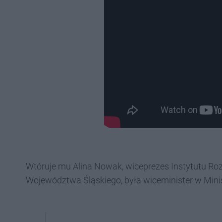
Wtóruje mu Alina Nowak, wiceprezes Instytutu Roz
Województwa Śląskiego, była wiceminister w Minist