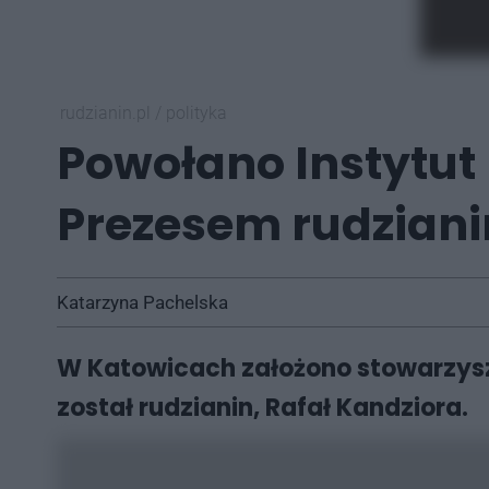
rudzianin.pl
/
polityka
Powołano Instytut 
Prezesem rudziani
Katarzyna Pachelska
W Katowicach założono stowarzysze
został rudzianin, Rafał Kandziora.