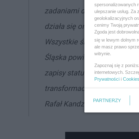
spersonalizowanych re
zadaniami dotyczącymi trans
ulepszanie usług. Za
geolokalizacyjnych or
działa się ona w sposób spra
cenimy Twoją prywatno
Zgoda jest dobrowoln
się w lewym dolnym r
Wszystkie środowiska i osob
ale masz prawo sprzec
witrynie.
Śląska powinny do nas dołącz
Zapoznaj się z poniż
zapisy statutowe uprawniają
internetowych. Szcze
Prywatności
i
Cookie
transformacja Śląska przebi
PARTNERZY
Rafał Kandziora.