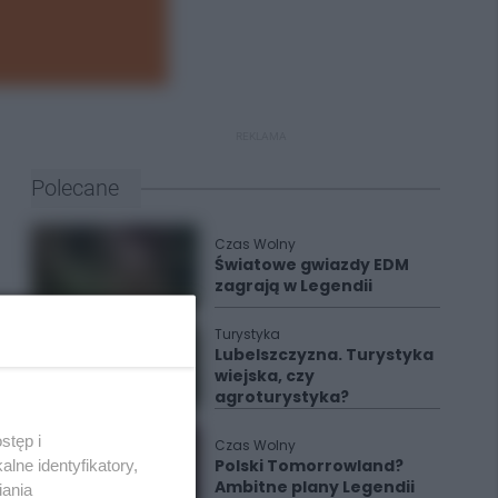
REKLAMA
Polecane
Czas Wolny
Światowe gwiazdy EDM
zagrają w Legendii
Turystyka
Lubelszczyzna. Turystyka
wiejska, czy
agroturystyka?
stęp i
Czas Wolny
Polski Tomorrowland?
lne identyfikatory,
Ambitne plany Legendii
iania