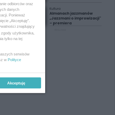
anie odbiorców oraz
Kultura
nych danych
Almanach jazzmanów
kacji. Ponieważ
„Jazzmani o improwizacji"
ięcie „Akceptuję”.
– premiera
ywatności znajdujący
REKLAMA
ą zgody użytkownika,
 tylko na tej
 naszych serwisów
esz w
Polityce
Akceptuję