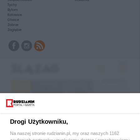
Tychy
Bytom
Katowice
Gliwice
Zabrze
Zagłębie
Drogi Użytkowniku,
Na naszej stronie rudzianin.pl, my oraz naszych 1162