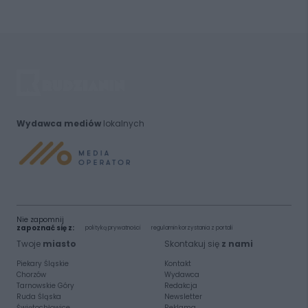
Wydawca mediów
lokalnych
Nie zapomnij
zapoznać się z:
polityką prywatności
regulamin korzystania z portali
Twoje
miasto
Skontakuj się
z nami
Piekary Śląskie
Kontakt
Chorzów
Wydawca
Tarnowskie Góry
Redakcja
Ruda Śląska
Newsletter
Świętochłowice
Reklama