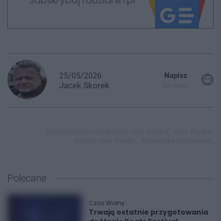
Subskrybuj rudzianin.pl
25/05/2026
Napisz
Jacek
Skorek
do mnie
poszukiwani świadkowie ruda śląska,
ruda śląska,
policja ruda śląska,
katowicka potrącenie,
Polecane
Czas Wolny
Trwają ostatnie przygotowania