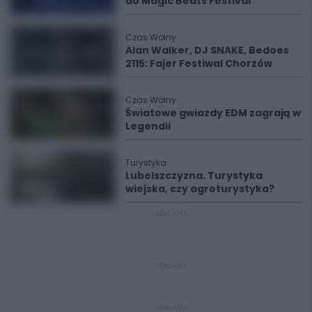
do Magic Beats Festival
Czas Wolny
Alan Walker, DJ SNAKE, Bedoes
2115: Fajer Festiwal Chorzów
Czas Wolny
Światowe gwiazdy EDM zagrają w
Legendii
Turystyka
Lubelszczyzna. Turystyka
wiejska, czy agroturystyka?
REKLAMA
REKLAMA
REKLAMA