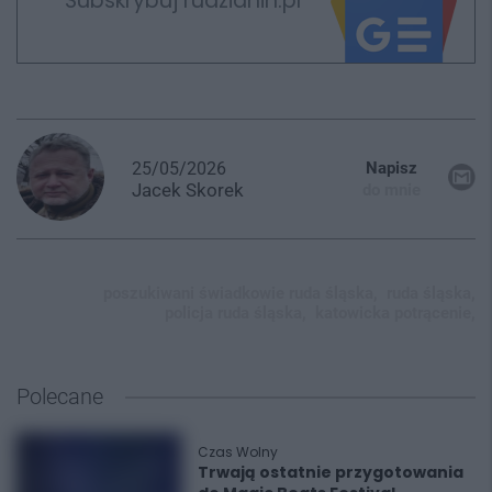
Subskrybuj rudzianin.pl
25/05/2026
Napisz
Jacek
Skorek
do mnie
poszukiwani świadkowie ruda śląska,
ruda śląska,
policja ruda śląska,
katowicka potrącenie,
Polecane
Czas Wolny
Trwają ostatnie przygotowania