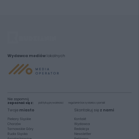
Wydawca mediów
lokalnych
Nie zapomnij
zapoznać się z:
polityką prywatności
regulamin korzystania z portali
Twoje
miasto
Skontakuj się
z nami
Piekary Śląskie
Kontakt
Chorzów
Wydawca
Tarnowskie Góry
Redakcja
Ruda Śląska
Newsletter
Świętochłowice
Reklama