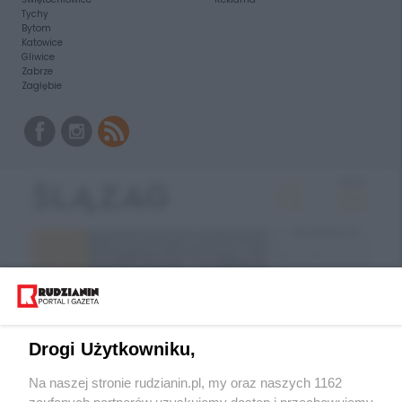
Tychy
Bytom
Katowice
Gliwice
Zabrze
Zagłębie
Drogi Użytkowniku,
Na naszej stronie rudzianin.pl, my oraz naszych 1162