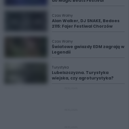
do Magic Beats Festival
Czas Wolny
Alan Walker, DJ SNAKE, Bedoes
2115: Fajer Festiwal Chorzów
Czas Wolny
Światowe gwiazdy EDM zagrają w
Legendii
Turystyka
Lubelszczyzna. Turystyka
wiejska, czy agroturystyka?
REKLAMA
REKLAMA
REKLAMA