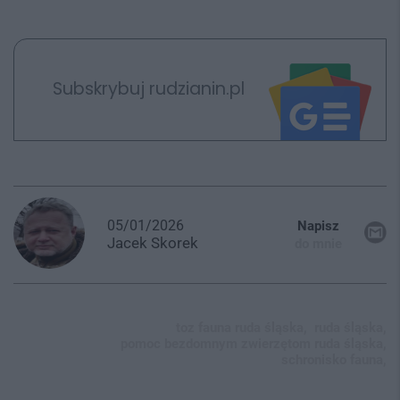
Subskrybuj rudzianin.pl
05/01/2026
Napisz
Jacek
Skorek
do mnie
toz fauna ruda śląska,
ruda śląska,
pomoc bezdomnym zwierzętom ruda śląska,
schronisko fauna,