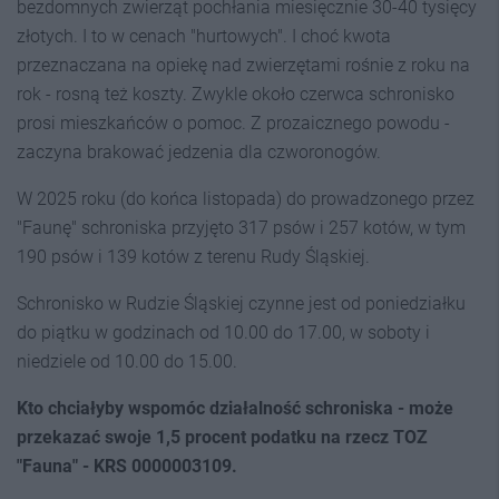
bezdomnych zwierząt pochłania miesięcznie 30-40 tysięcy
złotych. I to w cenach "hurtowych". I choć kwota
przeznaczana na opiekę nad zwierzętami rośnie z roku na
rok - rosną też koszty. Zwykle około czerwca schronisko
prosi mieszkańców o pomoc. Z prozaicznego powodu -
zaczyna brakować jedzenia dla czworonogów.
W 2025 roku (do końca listopada) do prowadzonego przez
"Faunę" schroniska przyjęto 317 psów i 257 kotów, w tym
190 psów i 139 kotów z terenu Rudy Śląskiej.
Schronisko w Rudzie Śląskiej czynne jest od poniedziałku
do piątku w godzinach od 10.00 do 17.00, w soboty i
niedziele od 10.00 do 15.00.
Kto chciałyby wspomóc działalność schroniska - może
przekazać swoje 1,5 procent podatku na rzecz TOZ
"Fauna" - KRS 0000003109.