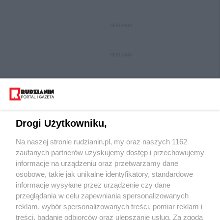
REKLAMA
REKLAMA
Drogi Użytkowniku,
Na naszej stronie rudzianin.pl, my oraz naszych 1162
Wydawca mediów
lokalnych
zaufanych partnerów uzyskujemy dostęp i przechowujemy
informacje na urządzeniu oraz przetwarzamy dane
osobowe, takie jak unikalne identyfikatory, standardowe
informacje wysyłane przez urządzenie czy dane
przeglądania w celu zapewniania spersonalizowanych
reklam, wybór spersonalizowanych treści, pomiar reklam i
Nie zapomnij
treści, badanie odbiorców oraz ulepszanie usług. Za zgodą