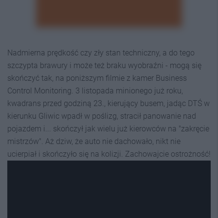
Nadmierna prędkość czy zły stan techniczny, a do tego
szczypta brawury i może też braku wyobraźni - mogą się
skończyć tak, na poniższym filmie z kamer Business
Control Monitoring. 3 listopada minionego już roku,
kwadrans przed godziną 23., kierujący busem, jadąc DTŚ w
kierunku Gliwic wpadł w poślizg, stracił panowanie nad
pojazdem i... skończył jak wielu już kierowców na "zakręcie
mistrzów". Aż dziw, że auto nie dachowało, nikt nie
ucierpiał i skończyło się na kolizji. Zachowajcie ostrożność!