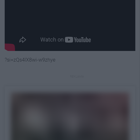
?si=zQs4lX8wi-w9zhye
REKLAMA