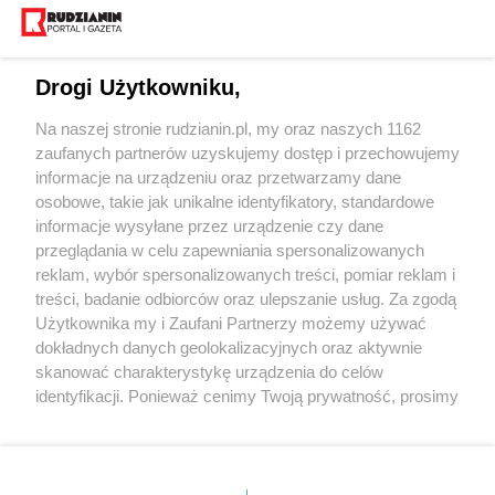
Drogi Użytkowniku,
Na naszej stronie rudzianin.pl, my oraz naszych 1162
Wydawca mediów
lokalnych
zaufanych partnerów uzyskujemy dostęp i przechowujemy
informacje na urządzeniu oraz przetwarzamy dane
osobowe, takie jak unikalne identyfikatory, standardowe
informacje wysyłane przez urządzenie czy dane
przeglądania w celu zapewniania spersonalizowanych
reklam, wybór spersonalizowanych treści, pomiar reklam i
Nie zapomnij
treści, badanie odbiorców oraz ulepszanie usług. Za zgodą
zapoznać się z:
polityką prywatności
regulamin korzystania z portali
Użytkownika my i Zaufani Partnerzy możemy używać
Twoje
miasto
Skontakuj się
z nami
dokładnych danych geolokalizacyjnych oraz aktywnie
Piekary Śląskie
Kontakt
skanować charakterystykę urządzenia do celów
Chorzów
Wydawca
identyfikacji. Ponieważ cenimy Twoją prywatność, prosimy
Tarnowskie Góry
Redakcja
Ruda Śląska
Newsletter
o zgodę na korzystanie z tych technologii poprzez
Świętochłowice
Reklama
kliknięcie „Akceptuję”. Zgoda jest dobrowolna i zawsze
Tychy
możesz ją zmienić/wycofać klikając przycisk ustawień
Bytom
Katowice
prywatności znajdujący się w lewym dolnym rogu strony