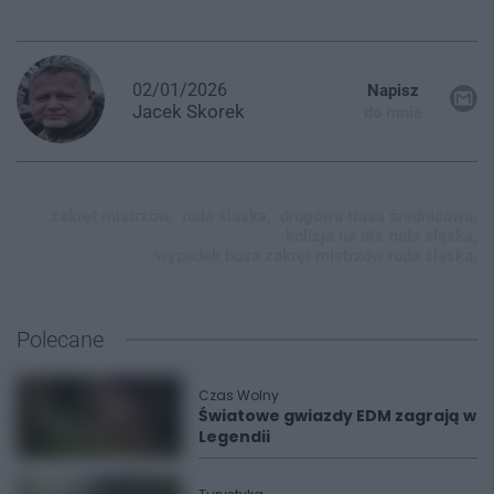
02/01/2026
Napisz
Jacek
Skorek
do mnie
zakręt mistrzów,
ruda śląska,
drogowa trasa średnicowa,
kolizja na dtś ruda śląska,
wypadek busa zakręt mistrzów ruda śląska,
Polecane
Czas Wolny
Światowe gwiazdy EDM zagrają w
Legendii