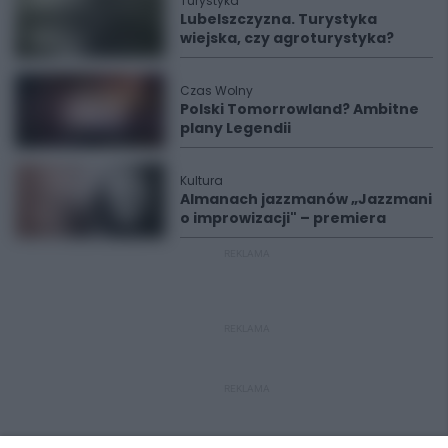
Turystyka
Lubelszczyzna. Turystyka
wiejska, czy agroturystyka?
Czas Wolny
Polski Tomorrowland? Ambitne
plany Legendii
Kultura
Almanach jazzmanów „Jazzmani
o improwizacji" – premiera
REKLAMA
REKLAMA
REKLAMA