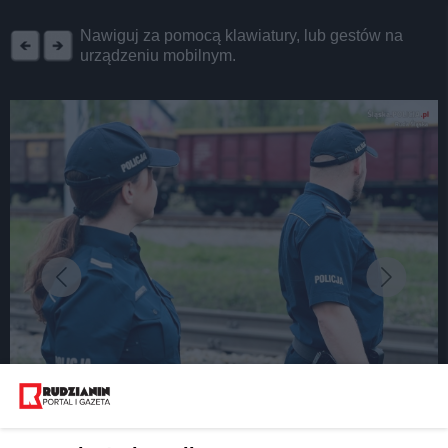
REKLAMA
Nawiguj za pomocą klawiatury, lub gestów na
urządzeniu mobilnym.
fot: