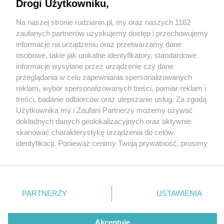
Drogi Użytkowniku,
Policjanci z Rudy Śląskiej wraz z SOK-istami
złapali dwóch złodziei
Na naszej stronie rudzianin.pl, my oraz naszych 1162
Wydawca mediów
lokalnych
zaufanych partnerów uzyskujemy dostęp i przechowujemy
informacje na urządzeniu oraz przetwarzamy dane
osobowe, takie jak unikalne identyfikatory, standardowe
informacje wysyłane przez urządzenie czy dane
przeglądania w celu zapewniania spersonalizowanych
1 / 3
reklam, wybór spersonalizowanych treści, pomiar reklam i
Nie zapomnij
treści, badanie odbiorców oraz ulepszanie usług. Za zgodą
zapoznać się z:
polityką prywatności
regulamin korzystania z portali
Policja sok ruda slaska1
Użytkownika my i Zaufani Partnerzy możemy używać
Twoje
miasto
Skontakuj się
z nami
dokładnych danych geolokalizacyjnych oraz aktywnie
Piekary Śląskie
Kontakt
skanować charakterystykę urządzenia do celów
Chorzów
Wydawca
identyfikacji. Ponieważ cenimy Twoją prywatność, prosimy
Tarnowskie Góry
Redakcja
Ruda Śląska
Newsletter
o zgodę na korzystanie z tych technologii poprzez
Świętochłowice
Reklama
kliknięcie „Akceptuję”. Zgoda jest dobrowolna i zawsze
Tychy
możesz ją zmienić/wycofać klikając przycisk ustawień
Bytom
Katowice
prywatności znajdujący się w lewym dolnym rogu strony
REKLAMA
PARTNERZY
USTAWIENIA
Gliwice
. Niektóre rodzaje przetwarzania danych nie wymagają
Zabrze
Zagłębie
zgody użytkownika, ale masz prawo sprzeciwić się
takiemu przetwarzaniu. Preferencje będą miały
Akceptuję