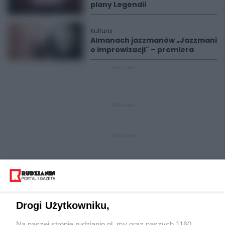
plany Legendii
Kultura
Almanach jazzmanów „Jazzmani
o improwizacji" – premiera
REKLAMA
REKLAMA
REKLAMA
Drogi Użytkowniku,
Na naszej stronie rudzianin.pl, my oraz naszych 1160