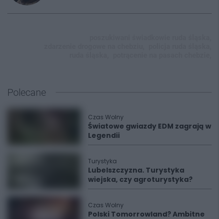
poszukiwani świadkowie ruda śląska,
zdarzenie drogowe na chebziu,
policja ruda śląska,
ruda śląska,
potrącenie na pasach chebzie,
Polecane
Czas Wolny
Światowe gwiazdy EDM zagrają w
Legendii
Turystyka
Lubelszczyzna. Turystyka
wiejska, czy agroturystyka?
Czas Wolny
Polski Tomorrowland? Ambitne