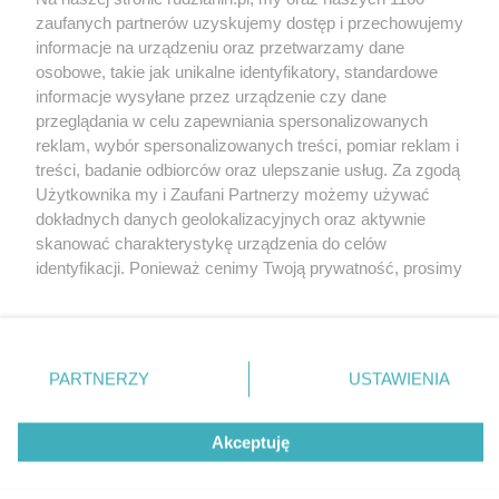
Wydawca mediów
lokalnych
zaufanych partnerów uzyskujemy dostęp i przechowujemy
informacje na urządzeniu oraz przetwarzamy dane
osobowe, takie jak unikalne identyfikatory, standardowe
informacje wysyłane przez urządzenie czy dane
przeglądania w celu zapewniania spersonalizowanych
reklam, wybór spersonalizowanych treści, pomiar reklam i
Nie zapomnij
treści, badanie odbiorców oraz ulepszanie usług. Za zgodą
zapoznać się z:
polityką prywatności
regulamin korzystania z portali
Użytkownika my i Zaufani Partnerzy możemy używać
Twoje
miasto
Skontakuj się
z nami
dokładnych danych geolokalizacyjnych oraz aktywnie
Piekary Śląskie
Kontakt
skanować charakterystykę urządzenia do celów
Chorzów
Wydawca
identyfikacji. Ponieważ cenimy Twoją prywatność, prosimy
Tarnowskie Góry
Redakcja
Ruda Śląska
Newsletter
o zgodę na korzystanie z tych technologii poprzez
Świętochłowice
Reklama
kliknięcie „Akceptuję”. Zgoda jest dobrowolna i zawsze
Tychy
możesz ją zmienić/wycofać klikając przycisk ustawień
Bytom
Katowice
prywatności znajdujący się w lewym dolnym rogu strony
PARTNERZY
USTAWIENIA
Gliwice
. Niektóre rodzaje przetwarzania danych nie wymagają
Zabrze
Zagłębie
zgody użytkownika, ale masz prawo sprzeciwić się
Akceptuję
takiemu przetwarzaniu. Preferencje będą miały
zastosowania tylko na tej witrynie.