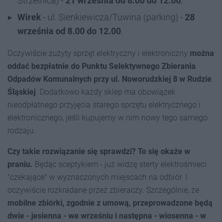
Strzelnica) -
21 września od 8.00 do 12.00
,
Wirek
- ul. Sienkiewicza/Tuwina (parking) -
28
września od 8.00 do 12.00
.
Oczywiście zużyty sprzęt elektryczny i elektroniczny
można
oddać bezpłatnie do Punktu Selektywnego Zbierania
Odpadów Komunalnych przy ul. Noworudzkiej 8 w Rudzie
Śląskiej
. Dodatkowo każdy sklep ma obowiązek
nieodpłatnego przyjęcia starego sprzętu elektrycznego i
elektronicznego, jeśli kupujemy w nim nowy tego samego
rodzaju.
Czy takie rozwiązanie się sprawdzi? To się okaże w
praniu.
Będąc sceptykiem - już widzę sterty elektrośmieci
"czekające" w wyznaczonych miejscach na odbiór. I
oczywiście rozkradane przez zbieraczy. Szczególnie, że
mobilne zbiórki, zgodnie z umową, przeprowadzone będą
dwie - jesienna - we wrześniu i następna - wiosenna - w