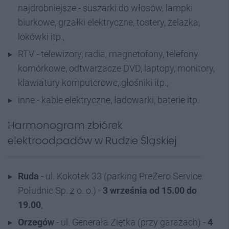
najdrobniejsze - suszarki do włosów, lampki
biurkowe, grzałki elektryczne, tostery, żelazka,
lokówki itp.,
RTV - telewizory, radia, magnetofony, telefony
komórkowe, odtwarzacze DVD, laptopy, monitory,
klawiatury komputerowe, głośniki itp.,
inne - kable elektryczne, ładowarki, baterie itp.
Harmonogram zbiórek
elektroodpadów w Rudzie Śląskiej
Ruda
- ul. Kokotek 33 (parking PreZero Service
Południe Sp. z o. o.) -
3 września od 15.00 do
19.00
,
Orzegów
- ul. Generała Ziętka (przy garażach) -
4