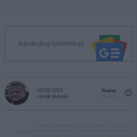
Subskrybuj rudzianin.pl
23/08/2024
Napisz
Jacek
Skorek
do mnie
odbiór elektrośmieci ruda śląska,
ruda śląska,
elektroodpady ruda śląska,
gdzie odnieść elektrośmieci,
harmonogram odbioru elektrośmieci ruda śląska,