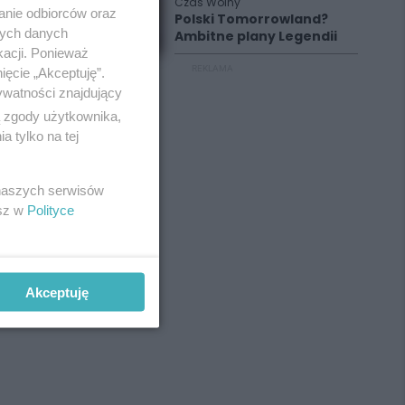
Czas Wolny
anie odbiorców oraz
Polski Tomorrowland?
nych danych
Ambitne plany Legendii
kacji. Ponieważ
REKLAMA
ięcie „Akceptuję”.
ywatności znajdujący
ą zgody użytkownika,
 tylko na tej
 naszych serwisów
esz w
Polityce
Akceptuję