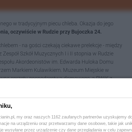
ego w tradycyjnym piecu chleba. Okazja do jego
pnia, oczywiście w Rudzie przy Bujoczka 24.
lebem - na gości czekają ciekawe prelekcje - między
 Zespół Szkół Muzycznych I i II stopnia w Rudzie
", Zespołu Akordeonistów im. Edwarda Huloka Domu
elarzem Markiem Kulawikiem. Muzeum Miejskie w
i dawne sprzęty gospodarstwa domowego, a PWiK z
kę z owocami.
sztaty zdobienia toreb płóciennych "Kolorowa
niku,
szpanowania prania.
zianin.pl, my oraz naszych 1162 zaufanych partnerów uzyskujemy do
cje na urządzeniu oraz przetwarzamy dane osobowe, takie jak unika
zy piekaroku jest degustacja chleba. Czy to
je wysyłane przez urządzenie czy dane przeglądania w celu zapewn