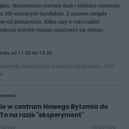
 piec. Wymieniono również dach i niektóre elementy
em XIX-wiecznych familoków. Z czasem ulegały
w niż piekarnicze. Kilka razy w roku rudzki
 podczas których można częstować się świeżo
trwa od 11.30 do 14.30.
ępem do niedzielnego, wielkiego wydarzenia - XXIII
e.
resować:
ie w centrum Nowego Bytomia do
 To na razie "eksperyment"
 Skorek
20/08/2024