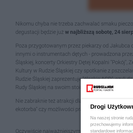
Nikomu chyba nie trzeba zachwalać smaku pieczon
degustacji będzie już
w najbliższą sobotę, 24 sier
Poza przygotowanym przez piekarzy od Jakubca ch
innymi o instrumentach dętych - prowadzona przez
Śląskiej, koncerty Orkiestry Dętej Kopalni "Pokój
Kultury w Rudzie Śląskiej czy spotkanie z pszcz
Rudzie Śląskiej zaprezentuje "śląskie AGD", czyl
Rudy Śląskiej na swoim stoisku proponuje kranów
Nie zabraknie też atrakcji dla najmłodszych - war
Drogi Użytkow
ekotorba" czy możliwości prania na waszbrecie i 
Na naszej stronie rud
przechowujemy informa
Oczywiście najważniejszym elementem spotkania pr
standardowe informac