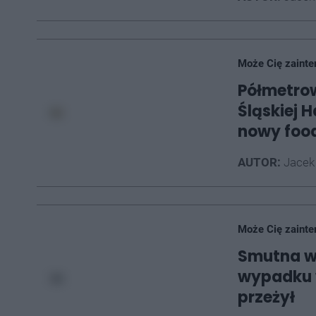
Może Cię zainte
Półmetrow
Śląskiej 
nowy foo
AUTOR:
Jacek
Może Cię zainte
Smutna w
wypadku w
przeżył