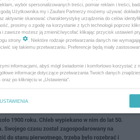
klam, wybór spersonalizowanych treści, pomiar reklam i treści, bad
 zgodą Użytkownika my i Zaufani Partnerzy możemy używać dokład
az aktywnie skanować charakterystykę urządzenia do celów identyfi
ść, prosimy o zgodę na korzystanie z tych technologii poprzez klikn
a i zawsze możesz ją zmienić/wycofać klikając przycisk ustawień pr
nania tradycyjnego procesu wypieku chleba oraz
ogu strony
. Niektóre rodzaje przetwarzania danych nie wymagaj
wy piec chlebowy przy ul. Bujoczka 24 w
iwić się takiemu przetwarzaniu. Preferencje będą miały zastosowania
olicznym mieszkańcom do codziennego wypieku.
szymi informacjami, abyś mógł świadomie i komfortowo korzystać z
kań i prezentacji regionalnych tradycji – mówi
gółowe informacje dotyczące przetwarzania Twoich danych znajdzi
ału Kultury, Komunikacji Społecznej i Promocji
s
oraz po kliknięciu w „Ustawienia”.
USTAWIENIA
koło 1900 roku. Chleb wypiekano w nim do lat 50.
eca. Swojego czasu został zagospodarowany na
ić do stanu pierwotnego, trzeba było rozebrać i