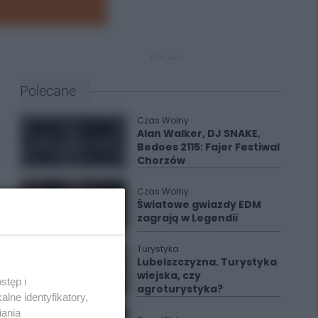
REKLAMA
Polecane
Czas Wolny
Alan Walker, DJ SNAKE,
Bedoes 2115: Fajer Festiwal
Chorzów
Czas Wolny
Światowe gwiazdy EDM
zagrają w Legendii
Turystyka
Lubelszczyzna. Turystyka
wiejska, czy
stęp i
agroturystyka?
lne identyfikatory,
iania