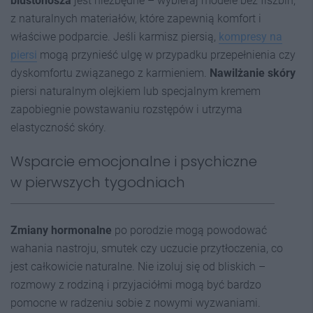
biustonosza
jest niezbędne – wybieraj modele bez fiszbin,
z naturalnych materiałów, które zapewnią komfort i
właściwe podparcie. Jeśli karmisz piersią,
kompresy na
piersi
mogą przynieść ulgę w przypadku przepełnienia czy
dyskomfortu związanego z karmieniem.
Nawilżanie skóry
piersi naturalnym olejkiem lub specjalnym kremem
zapobiegnie powstawaniu rozstępów i utrzyma
elastyczność skóry.
Wsparcie emocjonalne i psychiczne
w pierwszych tygodniach
Zmiany hormonalne
po porodzie mogą powodować
wahania nastroju, smutek czy uczucie przytłoczenia, co
jest całkowicie naturalne. Nie izoluj się od bliskich –
rozmowy z rodziną i przyjaciółmi mogą być bardzo
pomocne w radzeniu sobie z nowymi wyzwaniami.