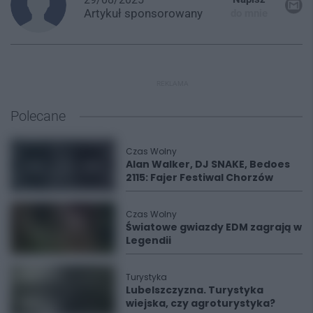
Artykuł
sponsorowany
do mnie
REKLAMA
Polecane
Czas Wolny
Alan Walker, DJ SNAKE, Bedoes
2115: Fajer Festiwal Chorzów
Czas Wolny
Światowe gwiazdy EDM zagrają w
Legendii
Turystyka
Lubelszczyzna. Turystyka
wiejska, czy agroturystyka?