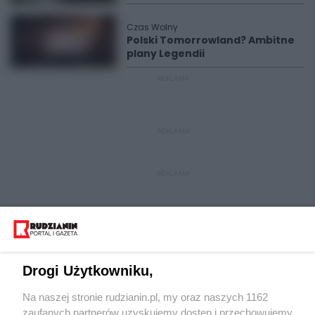
Czas Wolny
Polski Tomorrowland? Ambitne
plany Legendii
REKLAMA
REKLAMA
REKLAMA
Drogi Użytkowniku,
Na naszej stronie rudzianin.pl, my oraz naszych 1162
Wydawca mediów
lokalnych
zaufanych partnerów uzyskujemy dostęp i przechowujemy