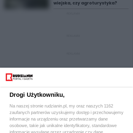
wiejska, czy agroturystyka?
REKLAMA
REKLAMA
REKLAMA
Drogi Użytkowniku,
Na naszej stronie rudzianin.pl, my oraz naszych 1162
Wydawca mediów
lokalnych
zaufanych partnerów uzyskujemy dostęp i przechowujemy
informacje na urządzeniu oraz przetwarzamy dane
osobowe, takie jak unikalne identyfikatory, standardowe
informacje wysyłane przez urządzenie czy dane