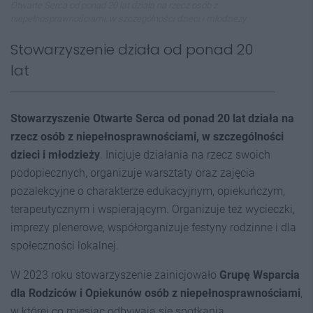
Otwarte Serca od ponad 20 lat działa na rzecz osób z
niepełnosprawnościami, w szczególności dzieci i młodzieży
Stowarzyszenie działa od ponad 20
lat
Stowarzyszenie Otwarte Serca od ponad 20
lat działa na
rzecz osób z niepełnosprawnościami, w szczególności
dzieci i młodzieży
. Inicjuje działania na rzecz swoich
podopiecznych, organizuje warsztaty oraz zajęcia
pozalekcyjne o charakterze edukacyjnym, opiekuńczym,
terapeutycznym i wspierającym. Organizuje też wycieczki,
imprezy plenerowe, współorganizuje festyny rodzinne i dla
społeczności lokalnej.
W 2023 roku stowarzyszenie zainicjowało
Grupę Wsparcia
dla Rodziców i Opiekunów osób z niepełnosprawnościami
,
w której co miesiąc odbywają się spotkania.