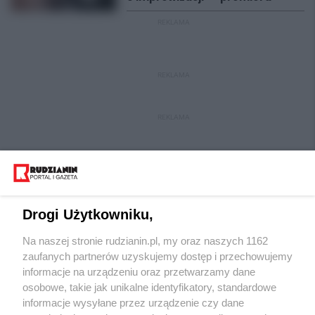
REKLAMA
REKLAMA
REKLAMA
Drogi Użytkowniku,
Na naszej stronie rudzianin.pl, my oraz naszych 1162
Wydawca mediów
lokalnych
zaufanych partnerów uzyskujemy dostęp i przechowujemy
informacje na urządzeniu oraz przetwarzamy dane
osobowe, takie jak unikalne identyfikatory, standardowe
informacje wysyłane przez urządzenie czy dane