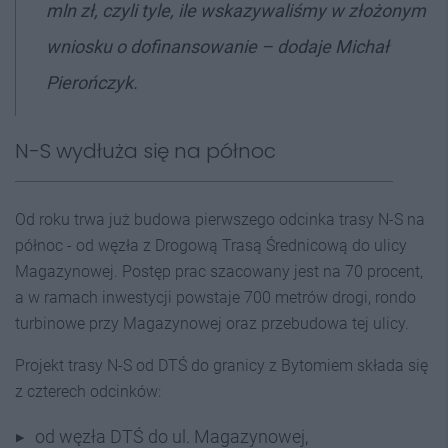
mln zł, czyli tyle, ile wskazywaliśmy w złożonym
wniosku o dofinansowanie – dodaje Michał
Pierończyk.
N-S wydłuża się na północ
Od roku trwa już budowa pierwszego odcinka trasy N-S na
północ - od węzła z Drogową Trasą Średnicową do ulicy
Magazynowej. Postęp prac szacowany jest na 70 procent,
a w ramach inwestycji powstaje 700 metrów drogi, rondo
turbinowe przy Magazynowej oraz przebudowa tej ulicy.
Projekt trasy N-S od DTŚ do granicy z Bytomiem składa się
z czterech odcinków:
od węzła DTŚ do ul. Magazynowej,