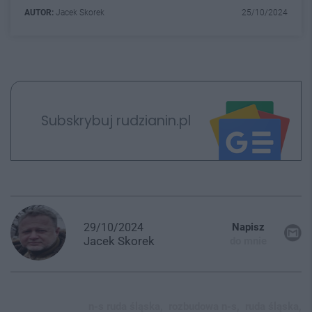
AUTOR:
Jacek Skorek
25/10/2024
Subskrybuj rudzianin.pl
29/10/2024
Napisz
Jacek
Skorek
do mnie
n-s ruda śląska,
rozbudowa n-s,
ruda śląska,