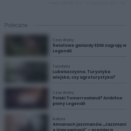
nowe odcinki n-s,
n-s połączy dtś z a4,
Polecane
Czas Wolny
Światowe gwiazdy EDM zagrają w
Legendii
Turystyka
Lubelszczyzna. Turystyka
wiejska, czy agroturystyka?
Czas Wolny
Polski Tomorrowland? Ambitne
plany Legendii
Kultura
Almanach jazzmanów „Jazzmani
o improwizacji" – premiera