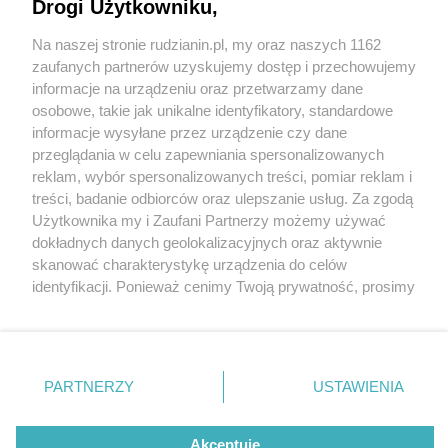
Drogi Użytkowniku,
Na naszej stronie rudzianin.pl, my oraz naszych 1162
Od jutra kolejne utrudnienia na Wolności w
Wydawca mediów
lokalnych
zaufanych partnerów uzyskujemy dostęp i przechowujemy
Rudzie. Będzie ruch wahadłowy i objazdy
informacje na urządzeniu oraz przetwarzamy dane
osobowe, takie jak unikalne identyfikatory, standardowe
informacje wysyłane przez urządzenie czy dane
przeglądania w celu zapewniania spersonalizowanych
2 / 3
reklam, wybór spersonalizowanych treści, pomiar reklam i
Proponowany przez UM
Nie zapomnij
treści, badanie odbiorców oraz ulepszanie usług. Za zgodą
zapoznać się z:
polityką prywatności
regulamin korzystania z portali
Użytkownika my i Zaufani Partnerzy możemy używać
Twoje
miasto
Skontakuj się
z nami
objazd remontowanego
dokładnych danych geolokalizacyjnych oraz aktywnie
Piekary Śląskie
Kontakt
skanować charakterystykę urządzenia do celów
odcinka Wolności
Chorzów
Wydawca
identyfikacji. Ponieważ cenimy Twoją prywatność, prosimy
Tarnowskie Góry
Redakcja
Ruda Śląska
Newsletter
o zgodę na korzystanie z tych technologii poprzez
Świętochłowice
Reklama
kliknięcie „Akceptuję”. Zgoda jest dobrowolna i zawsze
Tychy
możesz ją zmienić/wycofać klikając przycisk ustawień
Bytom
Katowice
prywatności znajdujący się w lewym dolnym rogu strony
REKLAMA
PARTNERZY
USTAWIENIA
Gliwice
. Niektóre rodzaje przetwarzania danych nie wymagają
Zabrze
Zagłębie
zgody użytkownika, ale masz prawo sprzeciwić się
takiemu przetwarzaniu. Preferencje będą miały
Akceptuję