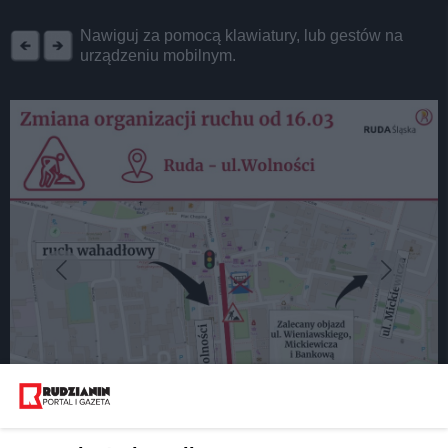
REKLAMA
Nawiguj za pomocą klawiatury, lub gestów na
urządzeniu mobilnym.
fot: UM Ruda Śląska