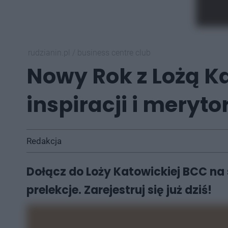
rudzianin.pl
/
business centre club
Nowy Rok z Lożą K
inspiracji i meryto
Redakcja
Dołącz do Loży Katowickiej BCC na
prelekcje. Zarejestruj się już dziś!