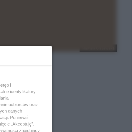
Martyna Olszewska
stęp i
lne identyfikatory,
iania
anie odbiorców oraz
nych danych
kacji. Ponieważ
ięcie „Akceptuję”.
ywatności znajdujący