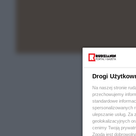
Drogi Użytkow
Na naszej stronie rud
przechowujemy informa
standardowe informac
spersonalizowanych re
ulepszanie usług. Za
geolokalizacyjnych or
cenimy Twoją prywatno
Zgoda jest dobrowoln