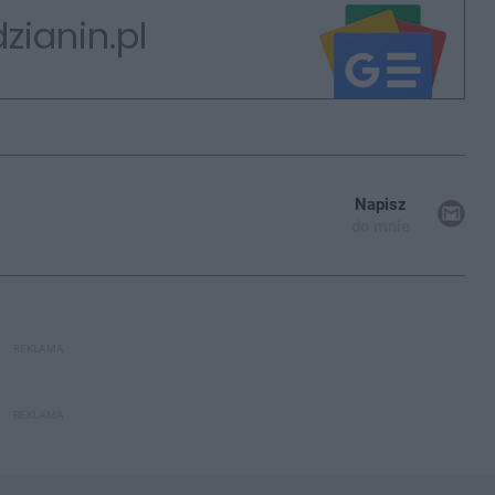
zianin.pl
Napisz
do mnie
REKLAMA
REKLAMA