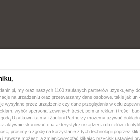
REKLAMA
niku,
zianin.pl, my oraz naszych 1160 zaufanych partnerów uzyskujemy do
cje na urządzeniu oraz przetwarzamy dane osobowe, takie jak unika
je wysyłane przez urządzenie czy dane przeglądania w celu zapewn
klam, wybór spersonalizowanych treści, pomiar reklam i treści, bad
 zgodą Użytkownika my i Zaufani Partnerzy możemy używać dokład
az aktywnie skanować charakterystykę urządzenia do celów identyfi
ść, prosimy o zgodę na korzystanie z tych technologii poprzez klikn
a i zawsze możesz ją zmienić/wycofać klikając przycisk ustawień pr