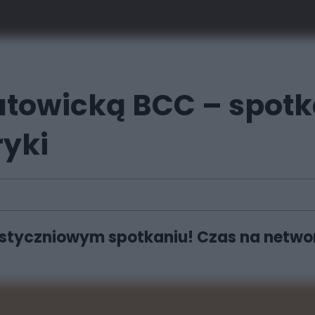
atowicką BCC – spotk
ryki
 styczniowym spotkaniu! Czas na network