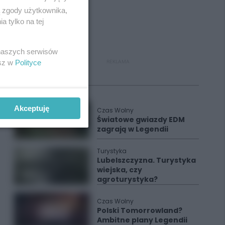
ą zgody użytkownika,
 tylko na tej
 naszych serwisów
esz w
Polityce
REKLAMA
Polecane
Akceptuję
Czas Wolny
Światowe gwiazdy EDM
zagrają w Legendii
Turystyka
Lubelszczyzna. Turystyka
wiejska, czy
agroturystyka?
Czas Wolny
Polski Tomorrowland?
Ambitne plany Legendii