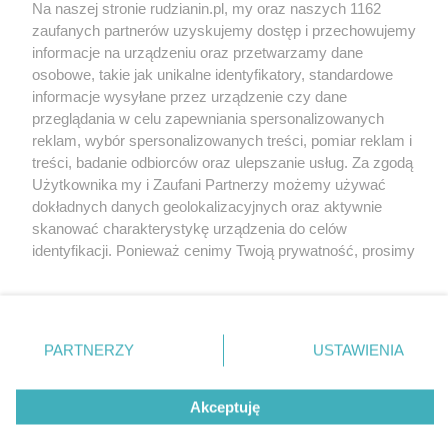
Na naszej stronie rudzianin.pl, my oraz naszych 1162
Wydawca mediów
lokalnych
zaufanych partnerów uzyskujemy dostęp i przechowujemy
informacje na urządzeniu oraz przetwarzamy dane
osobowe, takie jak unikalne identyfikatory, standardowe
informacje wysyłane przez urządzenie czy dane
przeglądania w celu zapewniania spersonalizowanych
reklam, wybór spersonalizowanych treści, pomiar reklam i
Nie zapomnij
treści, badanie odbiorców oraz ulepszanie usług. Za zgodą
zapoznać się z:
polityką prywatności
regulamin korzystania z portali
Użytkownika my i Zaufani Partnerzy możemy używać
Twoje
miasto
Skontakuj się
z nami
dokładnych danych geolokalizacyjnych oraz aktywnie
Piekary Śląskie
Kontakt
skanować charakterystykę urządzenia do celów
Chorzów
Wydawca
identyfikacji. Ponieważ cenimy Twoją prywatność, prosimy
Tarnowskie Góry
Redakcja
Ruda Śląska
Newsletter
o zgodę na korzystanie z tych technologii poprzez
Świętochłowice
Reklama
kliknięcie „Akceptuję”. Zgoda jest dobrowolna i zawsze
Tychy
możesz ją zmienić/wycofać klikając przycisk ustawień
Bytom
Katowice
prywatności znajdujący się w lewym dolnym rogu strony
PARTNERZY
USTAWIENIA
Gliwice
. Niektóre rodzaje przetwarzania danych nie wymagają
Zabrze
Zagłębie
zgody użytkownika, ale masz prawo sprzeciwić się
Akceptuję
takiemu przetwarzaniu. Preferencje będą miały
zastosowania tylko na tej witrynie.