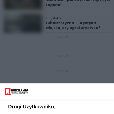
Światowe gwiazdy EDM zagrają w
Legendii
Turystyka
Lubelszczyzna. Turystyka
wiejska, czy agroturystyka?
REKLAMA
REKLAMA
REKLAMA
Drogi Użytkowniku,