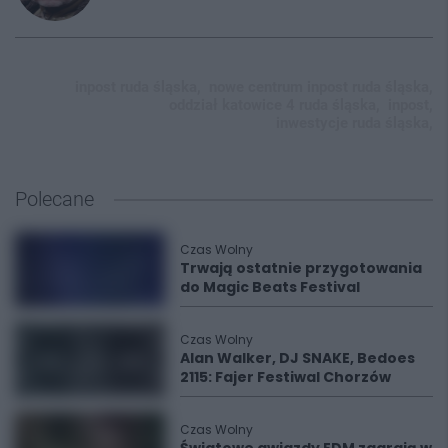
inpost ruda śląska,
nowe centrum inpost ruda śląska,
oddział katowice 4 ruda śląska,
inpost,
inwestycje ruda śląska,
Polecane
Czas Wolny
Trwają ostatnie przygotowania
do Magic Beats Festival
Czas Wolny
Alan Walker, DJ SNAKE, Bedoes
2115: Fajer Festiwal Chorzów
Czas Wolny