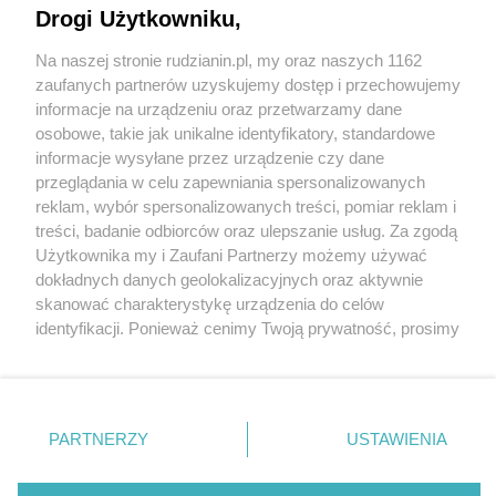
Drogi Użytkowniku,
Na naszej stronie rudzianin.pl, my oraz naszych 1162
Wydawca mediów
lokalnych
zaufanych partnerów uzyskujemy dostęp i przechowujemy
informacje na urządzeniu oraz przetwarzamy dane
osobowe, takie jak unikalne identyfikatory, standardowe
informacje wysyłane przez urządzenie czy dane
przeglądania w celu zapewniania spersonalizowanych
reklam, wybór spersonalizowanych treści, pomiar reklam i
Nie zapomnij
treści, badanie odbiorców oraz ulepszanie usług. Za zgodą
zapoznać się z:
polityką prywatności
regulamin korzystania z portali
Użytkownika my i Zaufani Partnerzy możemy używać
Twoje
miasto
Skontakuj się
z nami
dokładnych danych geolokalizacyjnych oraz aktywnie
Piekary Śląskie
Kontakt
skanować charakterystykę urządzenia do celów
Chorzów
Wydawca
identyfikacji. Ponieważ cenimy Twoją prywatność, prosimy
Tarnowskie Góry
Redakcja
Ruda Śląska
Newsletter
o zgodę na korzystanie z tych technologii poprzez
Świętochłowice
Reklama
kliknięcie „Akceptuję”. Zgoda jest dobrowolna i zawsze
Tychy
możesz ją zmienić/wycofać klikając przycisk ustawień
Bytom
Katowice
prywatności znajdujący się w lewym dolnym rogu strony
PARTNERZY
USTAWIENIA
Gliwice
. Niektóre rodzaje przetwarzania danych nie wymagają
Zabrze
Zagłębie
zgody użytkownika, ale masz prawo sprzeciwić się