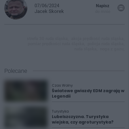
07/06/2024
Napisz
Jacek
Skorek
do mnie
strefa 30 ruda śląska,
akcja prędkość ruda śląska,
pomiar prędkości ruda śląska,
policja ruda śląska,
ruda śląska,
noga z gazu,
Polecane
Czas Wolny
Światowe gwiazdy EDM zagrają w
Legendii
Turystyka
Lubelszczyzna. Turystyka
wiejska, czy agroturystyka?