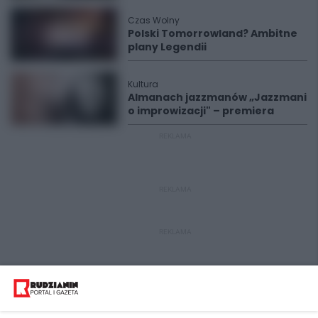
Czas Wolny
Polski Tomorrowland? Ambitne
plany Legendii
Kultura
Almanach jazzmanów „Jazzmani
o improwizacji" – premiera
REKLAMA
REKLAMA
REKLAMA