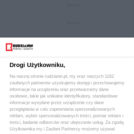
REKLAMA
REKLAMA
Drogi Użytkowniku,
Na naszej stronie rudzianin.pl, my oraz naszych 1162
Wydawca mediów
lokalnych
zaufanych partnerów uzyskujemy dostęp i przechowujemy
informacje na urządzeniu oraz przetwarzamy dane
osobowe, takie jak unikalne identyfikatory, standardowe
informacje wysyłane przez urządzenie czy dane
przeglądania w celu zapewniania spersonalizowanych
reklam, wybór spersonalizowanych treści, pomiar reklam i
Nie zapomnij
treści, badanie odbiorców oraz ulepszanie usług. Za zgodą
zapoznać się z:
polityką prywatności
regulamin korzystania z portali
Użytkownika my i Zaufani Partnerzy możemy używać
Twoje
miasto
Skontakuj się
z nami