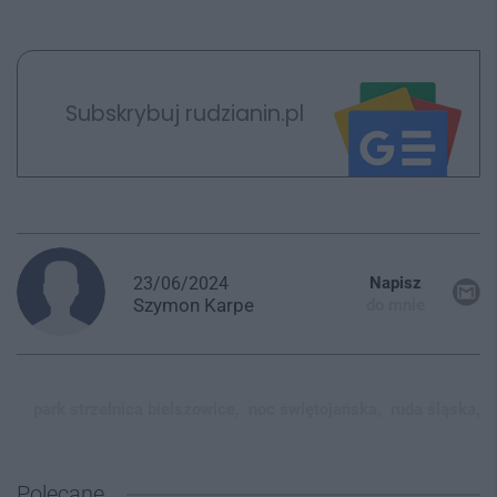
Subskrybuj rudzianin.pl
23/06/2024
Napisz
Szymon
Karpe
do mnie
park strzelnica bielszowice,
noc świętojańska,
ruda śląska,
Polecane