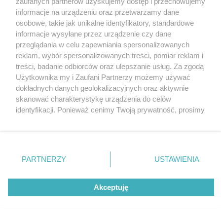
zaufanych partnerów uzyskujemy dostęp i przechowujemy
Tarnowskie Góry
Redakcja
informacje na urządzeniu oraz przetwarzamy dane
Ruda Śląska
Newsletter
Świętochłowice
Reklama
osobowe, takie jak unikalne identyfikatory, standardowe
Tychy
informacje wysyłane przez urządzenie czy dane
Bytom
Katowice
przeglądania w celu zapewniania spersonalizowanych
Gliwice
reklam, wybór spersonalizowanych treści, pomiar reklam i
Zabrze
treści, badanie odbiorców oraz ulepszanie usług. Za zgodą
Zagłębie
Użytkownika my i Zaufani Partnerzy możemy używać
dokładnych danych geolokalizacyjnych oraz aktywnie
skanować charakterystykę urządzenia do celów
identyfikacji. Ponieważ cenimy Twoją prywatność, prosimy
o zgodę na korzystanie z tych technologii poprzez
kliknięcie „Akceptuję”. Zgoda jest dobrowolna i zawsze
możesz ją zmienić/wycofać klikając przycisk ustawień
prywatności znajdujący się w lewym dolnym rogu strony
PARTNERZY
USTAWIENIA
. Niektóre rodzaje przetwarzania danych nie wymagają
zgody użytkownika, ale masz prawo sprzeciwić się
Akceptuję
takiemu przetwarzaniu. Preferencje będą miały
zastosowania tylko na tej witrynie.
Zapoznaj się z poniższymi informacjami, abyś mógł