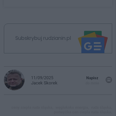
Subskrybuj rudzianin.pl
11/09/2025
Napisz
Jacek
Skorek
do mnie
ceny ciepła ruda śląska,
węglokoks energia,
ruda śląska,
podwyżka cen ciepła ruda śląska,