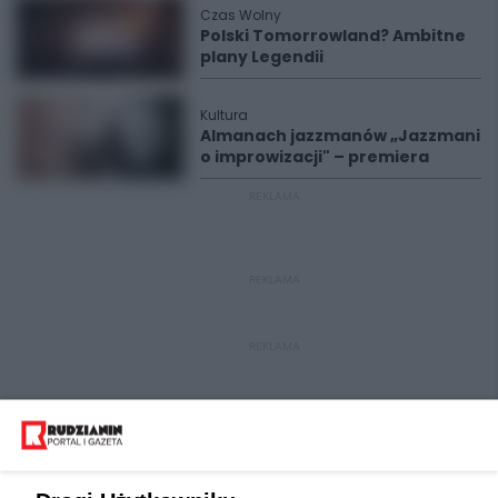
Czas Wolny
Polski Tomorrowland? Ambitne
plany Legendii
Kultura
Almanach jazzmanów „Jazzmani
o improwizacji" – premiera
REKLAMA
REKLAMA
REKLAMA