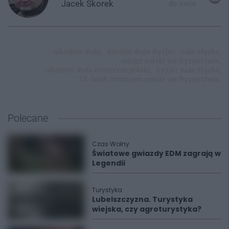
Jacek
Skorek
do mnie
nikodem duda,
damian duda fryzjer,
ruda śląska,
mistrz polski we fryzjerstwie,
nikodem duda mistrzem polski,
fryzjer ruda śląska,
15-latek mistrzem polski we fryzjerstwie,
Polecane
Czas Wolny
Światowe gwiazdy EDM zagrają w
Legendii
Turystyka
Lubelszczyzna. Turystyka
wiejska, czy agroturystyka?