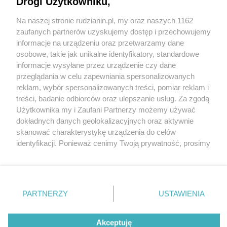
Drogi Użytkowniku,
Na naszej stronie rudzianin.pl, my oraz naszych 1162
Wydawca mediów
lokalnych
zaufanych partnerów uzyskujemy dostęp i przechowujemy
informacje na urządzeniu oraz przetwarzamy dane
osobowe, takie jak unikalne identyfikatory, standardowe
informacje wysyłane przez urządzenie czy dane
przeglądania w celu zapewniania spersonalizowanych
reklam, wybór spersonalizowanych treści, pomiar reklam i
Nie zapomnij
treści, badanie odbiorców oraz ulepszanie usług. Za zgodą
zapoznać się z:
polityką prywatności
regulamin korzystania z portali
Użytkownika my i Zaufani Partnerzy możemy używać
Twoje
miasto
Skontakuj się
z nami
dokładnych danych geolokalizacyjnych oraz aktywnie
Piekary Śląskie
Kontakt
skanować charakterystykę urządzenia do celów
Chorzów
Wydawca
identyfikacji. Ponieważ cenimy Twoją prywatność, prosimy
Tarnowskie Góry
Redakcja
Ruda Śląska
Newsletter
o zgodę na korzystanie z tych technologii poprzez
Świętochłowice
Reklama
kliknięcie „Akceptuję”. Zgoda jest dobrowolna i zawsze
Tychy
możesz ją zmienić/wycofać klikając przycisk ustawień
Bytom
Katowice
prywatności znajdujący się w lewym dolnym rogu strony
PARTNERZY
USTAWIENIA
Gliwice
. Niektóre rodzaje przetwarzania danych nie wymagają
Zabrze
Zagłębie
zgody użytkownika, ale masz prawo sprzeciwić się
Akceptuję
takiemu przetwarzaniu. Preferencje będą miały