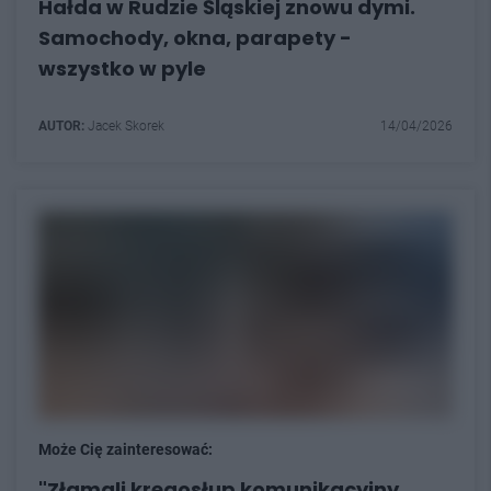
Hałda w Rudzie Śląskiej znowu dymi.
Samochody, okna, parapety -
wszystko w pyle
AUTOR:
Jacek Skorek
14/04/2026
Może Cię zainteresować:
"Złamali kręgosłup komunikacyjny