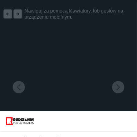
REKLAMA
Nawiguj za pomocą klawiatury, lub gestów na
urządzeniu mobilnym.
Niektórzy porównują do Disneylandu, ale bądźmy