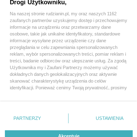
poważni. Pałac w Nakle Śląskim jest piękny i...
Drogi Użytkowniku,
prawdziwy
Na naszej stronie rudzianin.pl, my oraz naszych 1162
Wydawca mediów
lokalnych
zaufanych partnerów uzyskujemy dostęp i przechowujemy
informacje na urządzeniu oraz przetwarzamy dane
osobowe, takie jak unikalne identyfikatory, standardowe
informacje wysyłane przez urządzenie czy dane
przeglądania w celu zapewniania spersonalizowanych
reklam, wybór spersonalizowanych treści, pomiar reklam i
Nie zapomnij
treści, badanie odbiorców oraz ulepszanie usług. Za zgodą
4 / 1
zapoznać się z:
polityką prywatności
regulamin korzystania z portali
Użytkownika my i Zaufani Partnerzy możemy używać
Twoje
miasto
Skontakuj się
z nami
dokładnych danych geolokalizacyjnych oraz aktywnie
Piekary Śląskie
Kontakt
skanować charakterystykę urządzenia do celów
Chorzów
Wydawca
identyfikacji. Ponieważ cenimy Twoją prywatność, prosimy
Tarnowskie Góry
Redakcja
Ruda Śląska
Newsletter
o zgodę na korzystanie z tych technologii poprzez
Świętochłowice
Reklama
kliknięcie „Akceptuję”. Zgoda jest dobrowolna i zawsze
Tychy
możesz ją zmienić/wycofać klikając przycisk ustawień
Bytom
Katowice
prywatności znajdujący się w lewym dolnym rogu strony
REKLAMA
PARTNERZY
USTAWIENIA
Gliwice
. Niektóre rodzaje przetwarzania danych nie wymagają
Zabrze
Zagłębie
zgody użytkownika, ale masz prawo sprzeciwić się
takiemu przetwarzaniu. Preferencje będą miały
Akceptuję