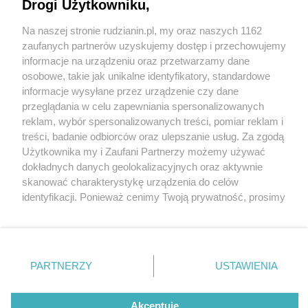
poważni. Pałac w Nakle Śląskim jest piękny i...
Drogi Użytkowniku,
prawdziwy
Na naszej stronie rudzianin.pl, my oraz naszych 1162
Wydawca mediów
lokalnych
zaufanych partnerów uzyskujemy dostęp i przechowujemy
informacje na urządzeniu oraz przetwarzamy dane
osobowe, takie jak unikalne identyfikatory, standardowe
informacje wysyłane przez urządzenie czy dane
przeglądania w celu zapewniania spersonalizowanych
reklam, wybór spersonalizowanych treści, pomiar reklam i
Nie zapomnij
treści, badanie odbiorców oraz ulepszanie usług. Za zgodą
3 / 1
zapoznać się z:
polityką prywatności
regulamin korzystania z portali
Użytkownika my i Zaufani Partnerzy możemy używać
Twoje
miasto
Skontakuj się
z nami
dokładnych danych geolokalizacyjnych oraz aktywnie
Piekary Śląskie
Kontakt
skanować charakterystykę urządzenia do celów
Chorzów
Wydawca
identyfikacji. Ponieważ cenimy Twoją prywatność, prosimy
Tarnowskie Góry
Redakcja
Ruda Śląska
Newsletter
o zgodę na korzystanie z tych technologii poprzez
Świętochłowice
Reklama
kliknięcie „Akceptuję”. Zgoda jest dobrowolna i zawsze
Tychy
możesz ją zmienić/wycofać klikając przycisk ustawień
Bytom
Katowice
prywatności znajdujący się w lewym dolnym rogu strony
REKLAMA
PARTNERZY
USTAWIENIA
Gliwice
. Niektóre rodzaje przetwarzania danych nie wymagają
Zabrze
Zagłębie
zgody użytkownika, ale masz prawo sprzeciwić się
takiemu przetwarzaniu. Preferencje będą miały
Akceptuję