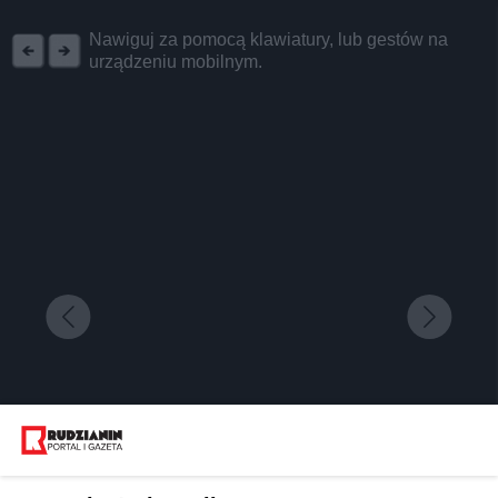
REKLAMA
Nawiguj za pomocą klawiatury, lub gestów na
urządzeniu mobilnym.
Niektórzy porównują do Disneylandu, ale bądźmy