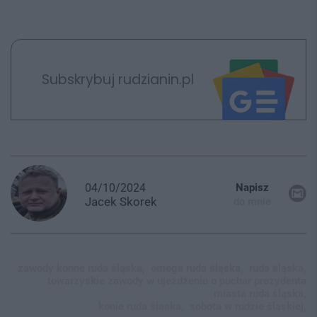
Subskrybuj rudzianin.pl
04/10/2024
Napisz
Jacek
Skorek
do mnie
zawody konne ruda śląska,
omega ruda śląska,
ruda śląska,
towarzyskie zawody w ujeżdżeniu o puchar prezydenta
miasta ruda śląska,
konie ruda śląska,
sobota w rudzie śląskiej,