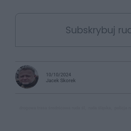
Subskrybuj rud
10/10/2024
Jacek
Skorek
drogowa trasa średnicowa ruda śl,
ruda śląska,
policja 