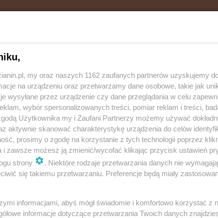
niku,
zianin.pl, my oraz naszych 1162 zaufanych partnerów uzyskujemy do
ng widać, jak jadąca środkowym pasem karetka wpada
cje na urządzeniu oraz przetwarzamy dane osobowe, takie jak unika
 i staje.
je wysyłane przez urządzenie czy dane przeglądania w celu zapewn
klam, wybór spersonalizowanych treści, pomiar reklam i treści, bad
 Jak się dowiedzieliśmy, kierowca ambulansu
 zgodą Użytkownika my i Zaufani Partnerzy możemy używać dokład
az aktywnie skanować charakterystykę urządzenia do celów identyfi
wi przyjęli jego wersję, ale sprawdzili. Kontrola w
ść, prosimy o zgodę na korzystanie z tych technologii poprzez klikn
owszem, guma poszła, ale dopiero po uderzeniu w
a i zawsze możesz ją zmienić/wycofać klikając przycisk ustawień pr
ejętności. Za spowodowanie kolizji kierowca dostał
ogu strony
. Niektóre rodzaje przetwarzania danych nie wymagaj
odnieśli obrażeń.
iwić się takiemu przetwarzaniu. Preferencje będą miały zastosowania
szymi informacjami, abyś mógł świadomie i komfortowo korzystać z
gółowe informacje dotyczące przetwarzania Twoich danych znajdzi