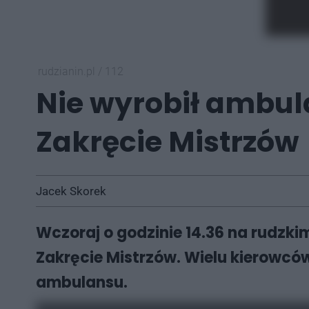
rudzianin.pl
/
112
Nie wyrobił ambu
Zakręcie Mistrzów
Jacek Skorek
Wczoraj o godzinie 14.36 na rudzki
Zakręcie Mistrzów. Wielu kierowcó
ambulansu.