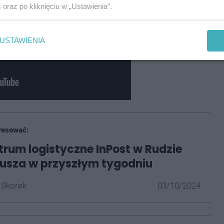
s
oraz po kliknięciu w „Ustawienia”.
USTAWIENIA
resować:
rum logistyczne InPost w Rudzie
 Rusza w przyszłym tygodniu
 Skorek
03/10/2024