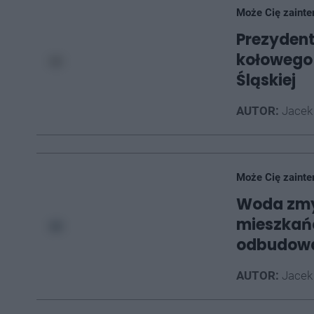
Może Cię zainte
Prezydent
kołowego 
Śląskiej
AUTOR:
Jacek
Może Cię zainte
Woda zmy
mieszkańc
odbudow
AUTOR:
Jacek