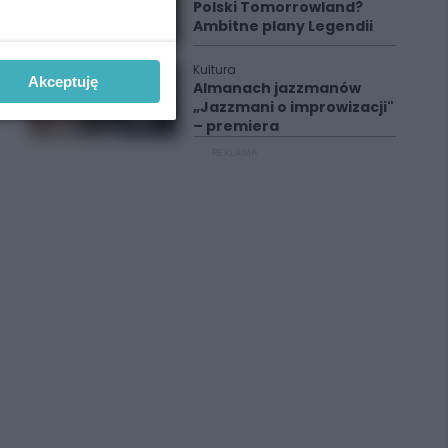
Polski Tomorrowland?
Ambitne plany Legendii
Kultura
Akceptuję
Almanach jazzmanów
„Jazzmani o improwizacji"
– premiera
REKLAMA