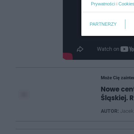
Prywatności
i
Cookie
PARTNERZY
Może Cię zainte
Nowe cent
Śląskiej.
AUTOR:
Jacek