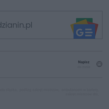
zianin.pl
Napisz
do mnie
ruda śląska,
poślizg zakręt mistrzów,
ambulansem w bariery,
zakręt mistrzów dtś,