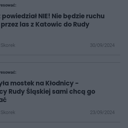
resować:
 powiedział NIE! Nie będzie ruchu
przez las z Katowic do Rudy
 Skorek
30/09/2024
resować:
ła mostek na Kłodnicy -
y Rudy Śląskiej sami chcą go
ać
 Skorek
23/09/2024