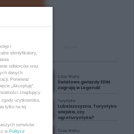
stęp i
REKLAMA
lne identyfikatory,
iania
Polecane
anie odbiorców oraz
nych danych
Czas Wolny
kacji. Ponieważ
Światowe gwiazdy EDM
ięcie „Akceptuję”.
zagrają w Legendii
ywatności znajdujący
ą zgody użytkownika,
Turystyka
Lubelszczyzna. Turystyka
 tylko na tej
wiejska, czy
agroturystyka?
 naszych serwisów
Czas Wolny
esz w
Polityce