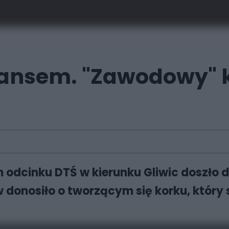
lansem. "Zawodowy" 
m odcinku DTŚ w kierunku Gliwic doszło 
w donosiło o tworzącym się korku, który