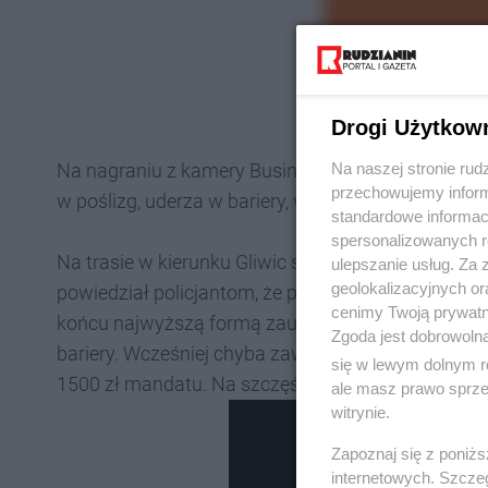
Drogi Użytkow
Na naszej stronie rud
Na nagraniu z kamery Business Control Monitori
przechowujemy informa
w poślizg, uderza w bariery, wykręca kilka "bączków"
standardowe informac
spersonalizowanych re
Na trasie w kierunku Gliwic szybko powstał zator.
ulepszanie usług. Za
geolokalizacyjnych or
powiedział policjantom, że pękła mu opona. Munduro
cenimy Twoją prywatno
końcu najwyższą formą zaufania. Okazało się, że 
Zgoda jest dobrowoln
bariery. Wcześniej chyba zawiodło coś innego. Umi
się w lewym dolnym r
1500 zł mandatu. Na szczęście jadący karetką nie 
ale masz prawo sprzec
witrynie.
Zapoznaj się z poniż
internetowych. Szcze