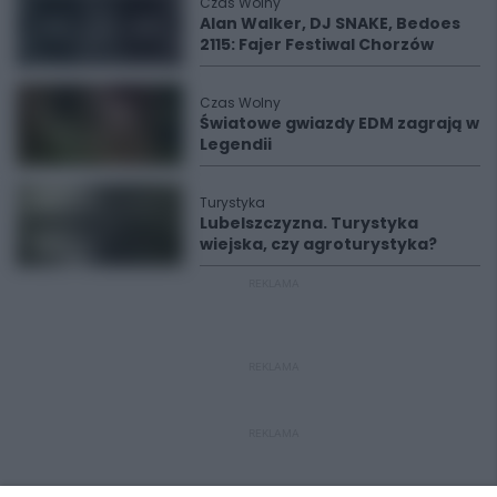
Czas Wolny
Alan Walker, DJ SNAKE, Bedoes
2115: Fajer Festiwal Chorzów
Czas Wolny
Światowe gwiazdy EDM zagrają w
Legendii
Turystyka
Lubelszczyzna. Turystyka
wiejska, czy agroturystyka?
REKLAMA
REKLAMA
REKLAMA