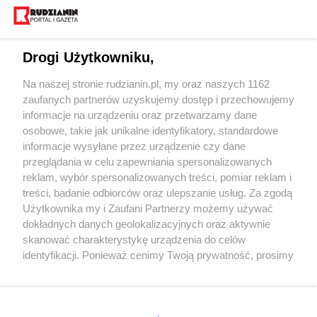
Drogi Użytkowniku,
Na naszej stronie rudzianin.pl, my oraz naszych 1162
Wydawca mediów
lokalnych
zaufanych partnerów uzyskujemy dostęp i przechowujemy
informacje na urządzeniu oraz przetwarzamy dane
osobowe, takie jak unikalne identyfikatory, standardowe
informacje wysyłane przez urządzenie czy dane
przeglądania w celu zapewniania spersonalizowanych
reklam, wybór spersonalizowanych treści, pomiar reklam i
Nie zapomnij
treści, badanie odbiorców oraz ulepszanie usług. Za zgodą
zapoznać się z:
polityką prywatności
regulamin korzystania z portali
Użytkownika my i Zaufani Partnerzy możemy używać
Twoje
miasto
Skontakuj się
z nami
dokładnych danych geolokalizacyjnych oraz aktywnie
Piekary Śląskie
Kontakt
skanować charakterystykę urządzenia do celów
Chorzów
Wydawca
identyfikacji. Ponieważ cenimy Twoją prywatność, prosimy
Tarnowskie Góry
Redakcja
Ruda Śląska
Newsletter
o zgodę na korzystanie z tych technologii poprzez
Świętochłowice
Reklama
kliknięcie „Akceptuję”. Zgoda jest dobrowolna i zawsze
Tychy
możesz ją zmienić/wycofać klikając przycisk ustawień
Bytom
Katowice