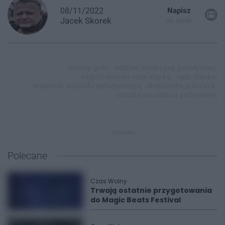
08/11/2022
Napisz
Jacek
Skorek
do mnie
torcida girls,
oddział medycyny paliatywnej,
szpital miejski ruda śląska,
ruda śląska,
wsparcie oddziału paliatywnego,
aleksandra poloczek,
zrzutka na oddział paliatywny,
REKLAMA
Polecane
Czas Wolny
Trwają ostatnie przygotowania
do Magic Beats Festival